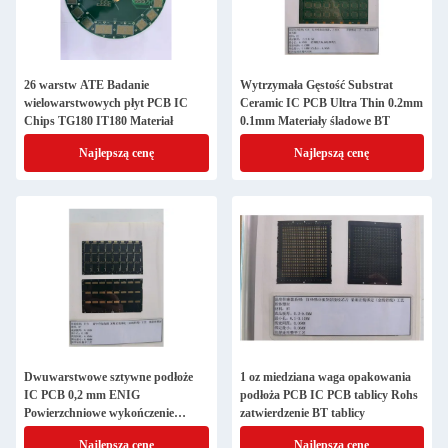
26 warstw ATE Badanie
Wytrzymała Gęstość Substrat
wielowarstwowych płyt PCB IC
Ceramic IC PCB Ultra Thin 0.2mm
Chips TG180 IT180 Materiał
0.1mm Materiały śladowe BT
Najlepszą cenę
Najlepszą cenę
Dwuwarstwowe sztywne podłoże
1 oz miedziana waga opakowania
IC PCB 0,2 mm ENIG
podłoża PCB IC PCB tablicy Rohs
Powierzchniowe wykończenie
zatwierdzenie BT tablicy
zgodne z RoHS
Najlepszą cenę
Najlepszą cenę