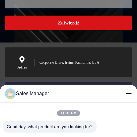
Zatwierdź
Corporate Drive, Irvine, Kalifornia, USA
Adres
Sales Manager
sales@ltcircuit.com
Wiadomość
elektroniczna
11:01 PM
Good day, what product are you looking for?