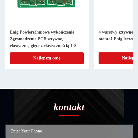
Enig Powierzchniowe wykończenie
4 warstwy sztywne i 
Zgromadzenie PCB sztywne,
montaż Enig leczenie
elastyczne, gięte z elastycznością 1-8
Najlepszą cenę
Najlepsz
kontakt