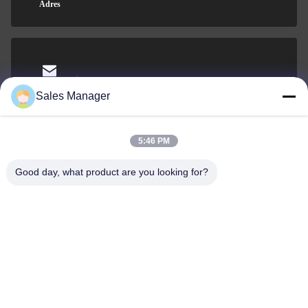
Adres
sales@ltcircuit.com
Wiadomość
Sales Manager
elektroniczna
5:46 PM
Good day, what product are you looking for?
001-512-7443871
Telefon
LT CIRCUIT CO.,LTD.