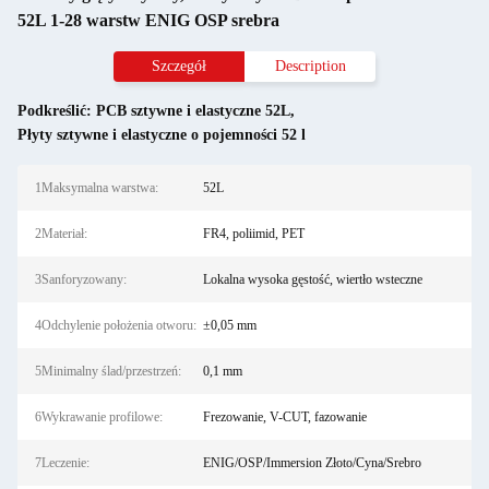
52L 1-28 warstw ENIG OSP srebra
Szczegół
Description
Podkreślić:
PCB sztywne i elastyczne 52L
,
Płyty sztywne i elastyczne o pojemności 52 l
1Maksymalna warstwa:
52L
2Materiał:
FR4, poliimid, PET
3Sanforyzowany:
Lokalna wysoka gęstość, wiertło wsteczne
4Odchylenie położenia otworu:
±0,05 mm
5Minimalny ślad/przestrzeń:
0,1 mm
6Wykrawanie profilowe:
Frezowanie, V-CUT, fazowanie
7Leczenie:
ENIG/OSP/Immersion Złoto/Cyna/Srebro