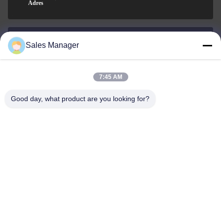
Adres
Sales Manager
sales@ltcircuit.com
Wiadomość
elektroniczna
7:45 AM
Good day, what product are you looking for?
001-512-7443871
Telefon
LT CIRCUIT CO.,LTD.