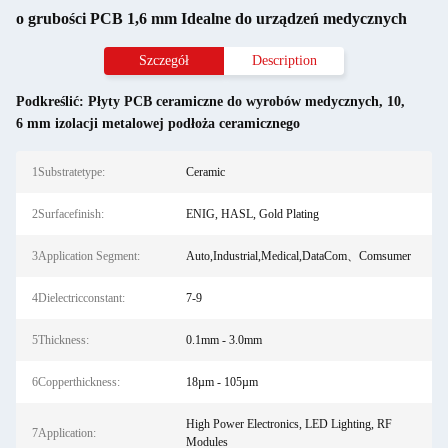
o grubości PCB 1,6 mm Idealne do urządzeń medycznych
Szczegół
Description
Podkreślić:
Płyty PCB ceramiczne do wyrobów medycznych
,
10
,
6 mm izolacji metalowej podłoża ceramicznego
1Substratetype:
Ceramic
2Surfacefinish:
ENIG, HASL, Gold Plating
3Application Segment:
Auto,Industrial,Medical,DataCom、Comsumer
4Dielectricconstant:
7-9
5Thickness:
0.1mm - 3.0mm
6Copperthickness:
18µm - 105µm
High Power Electronics, LED Lighting, RF
7Application:
Modules