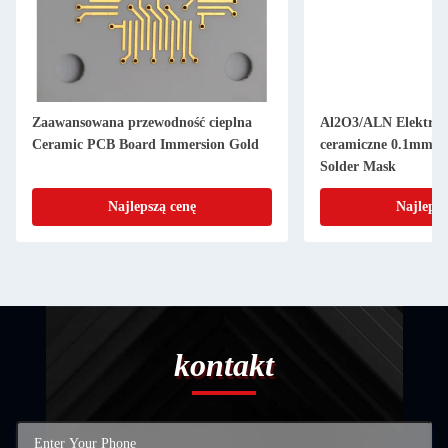
Zaawansowana przewodność cieplna
Al2O3/ALN Elektron
Ceramic PCB Board Immersion Gold
ceramiczne 0.1mm M
Solder Mask
Najlepszą cenę
Najlepsz
kontakt