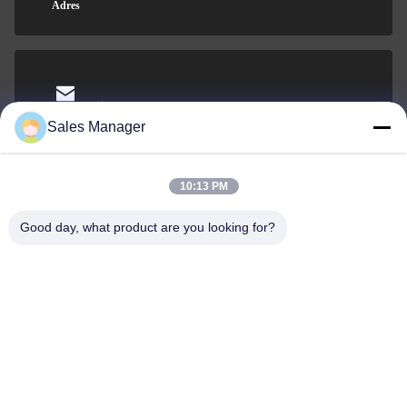
Adres
sales@ltcircuit.com
Wiadomość
Sales Manager
elektroniczna
10:13 PM
Good day, what product are you looking for?
001-512-7443871
Telefon
LT CIRCUIT CO.,LTD.