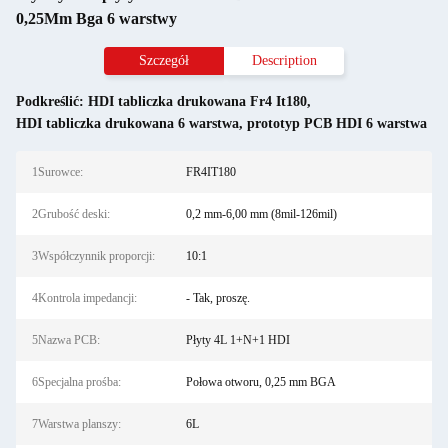
0,25Mm Bga 6 warstwy
Szczegół
Description
Podkreślić:
HDI tabliczka drukowana Fr4 It180
,
HDI tabliczka drukowana 6 warstwa
,
prototyp PCB HDI 6 warstwa
1Surowce:
FR4IT180
2Grubość deski:
0,2 mm-6,00 mm (8mil-126mil)
3Współczynnik proporcji:
10:1
4Kontrola impedancji:
- Tak, proszę.
5Nazwa PCB:
Płyty 4L 1+N+1 HDI
6Specjalna prośba:
Połowa otworu, 0,25 mm BGA
7Warstwa planszy:
6L