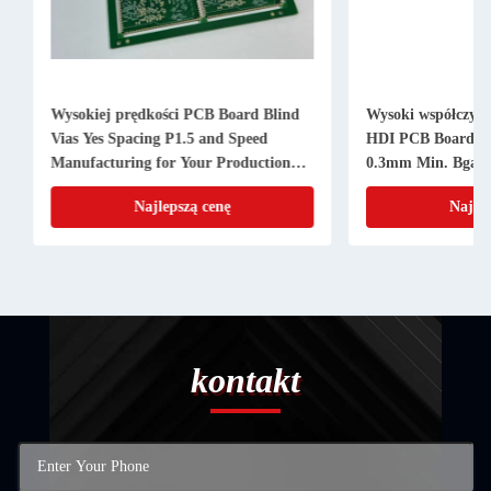
Wysokiej prędkości PCB Board Blind
Wysoki współczynnik
Vias Yes Spacing P1.5 and Speed
HDI PCB Board z P1.
Manufacturing for Your Production
0.3mm Min. Bga Pit
Line
Najlepszą cenę
Najlepsz
kontakt