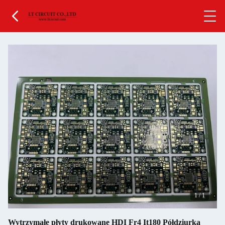
1
/
1
Wytrzymałe płyty drukowane HDI Fr4 It180 Półdziurka