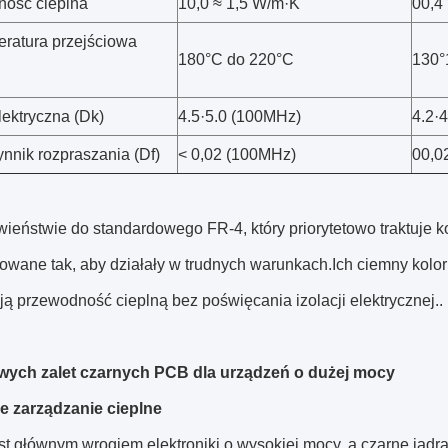
ość cieplna
10,0 ≈ 1,5 W/m·K
00,4
eratura przejściowa
180°C do 220°C
130°
lektryczna (Dk)
4.5·5.0 (100MHz)
4.2·
nnik rozpraszania (Df)
< 0,02 (100MHz)
00,0
ieństwie do standardowego FR-4, który priorytetowo traktuje k
towane tak, aby działały w trudnych warunkach.Ich ciemny kolor
ą przewodność cieplną bez poświęcania izolacji elektrycznej..
wych zalet czarnych PCB dla urządzeń o dużej mocy
e zarządzanie cieplne
est głównym wrogiem elektroniki o wysokiej mocy, a czarne jąd