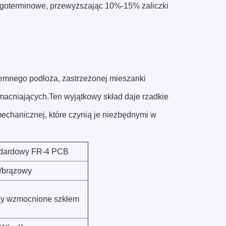
ługoterminowe, przewyższając 10%-15% zaliczki
emnego podłoża, zastrzeżonej mieszanki
acniających.Ten wyjątkowy skład daje rzadkie
 mechanicznej, które czynią je niezbędnymi w
dardowy FR-4 PCB
y/brązowy
y wzmocnione szkłem