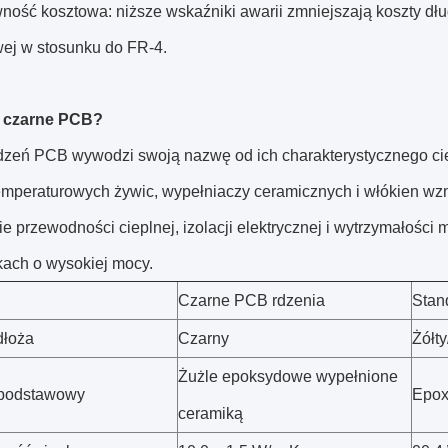
wność kosztowa: niższe wskaźniki awarii zmniejszają koszty d
wej w stosunku do FR-4.
 czarne PCB?
dzeń PCB wywodzi swoją nazwę od ich charakterystycznego ci
mperaturowych żywic, wypełniaczy ceramicznych i włókien wzm
e przewodności cieplnej, izolacji elektrycznej i wytrzymałości
kach o wysokiej mocy.
Czarne PCB rdzenia
Stan
dłoża
Czarny
Żółt
Żużle epoksydowe wypełnione
 podstawowy
Epox
ceramiką