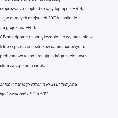
rzeprowadza ciepło 3×5 razy lepiej niż FR-4,
 ją w gorących miejscach.300W zasilanie z
am projekt na FR-4.
 PCB są odporne na zmiękczanie lub wypaczanie w
h lub w przedziale silników samochodowych).
zproblemowo współpracują z drógami cieplnymi,
stem zarządzania cieplą.
staniem czarnego rdzenia PCB utrzymywał
ając żywotność LED o 50%.