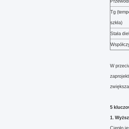
Przewodn
Tg (temp
szkła)
Stała die
Współczy
W przeciw
zaprojek
zwiększaj
5 kluczo
1. Wyższ
Ciepło j