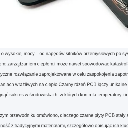
a o wysokiej mocy ‒ od napędów silników przemysłowych po sys
m: zarządzaniem ciepłem.i może nawet spowodować katastrof
styczne rozwiązanie zaprojektowane w celu zaspokojenia zapot
aniach wrażliwych na ciepło.Czarny rdzeń PCB łączy unikalne w
nąć sukces w środowiskach, w których kontrola temperatury i i
szym przewodniku omówiono, dlaczego czarne płyty PCB stały 
jność z tradycyjnymi materiałami, szczegółowo opisując ich klu