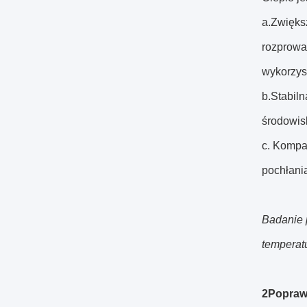
a.Zwięks
rozprowa
wykorzys
b.Stabil
środowis
c. Kompa
pochłani
Badanie 
temperat
2Poprawa