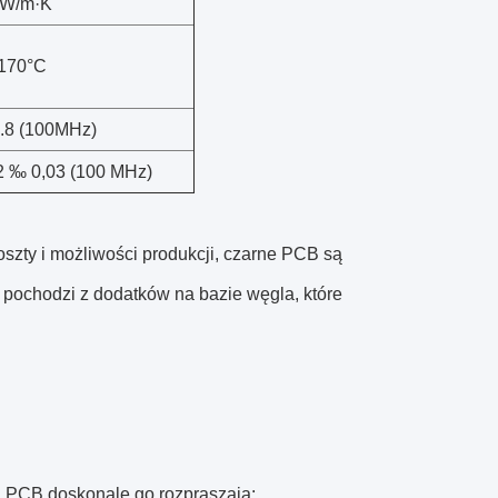
 W/m·K
170°C
4.8 (100MHz)
2 ‰ 0,03 (100 MHz)
oszty i możliwości produkcji, czarne PCB są
 pochodzi z dodatków na bazie węgla, które
ra PCB doskonale go rozpraszają: