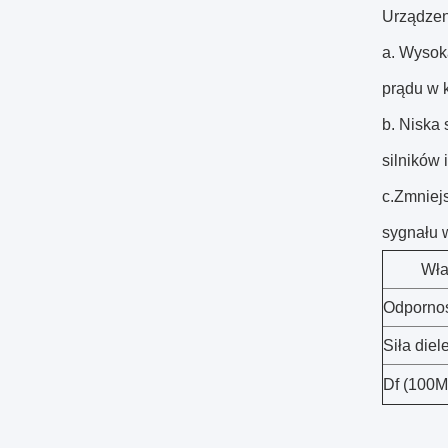
Urządzeni
a. Wysok
prądu w 
b. Niska 
silników 
c.Zmniej
sygnału w
Wła
Odpornoś
Siła diel
Df (100