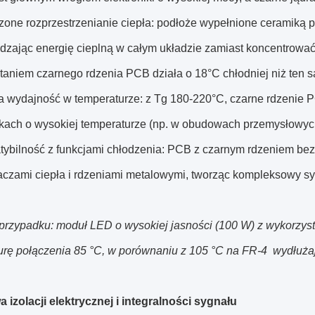
zone rozprzestrzenianie ciepła: podłoże wypełnione ceramiką p
dzając energię cieplną w całym układzie zamiast koncentrować
taniem czarnego rdzenia PCB działa o 18°C chłodniej niż ten s
na wydajność w temperaturze: z Tg 180-220°C, czarne rdzenie
kach o wysokiej temperaturze (np. w obudowach przemysłowyc
tybilność z funkcjami chłodzenia: PCB z czarnym rdzeniem be
aczami ciepła i rdzeniami metalowymi, tworząc kompleksowy sy
przypadku: moduł LED o wysokiej jasności (100 W) z wykorzy
urę połączenia 85 °C, w porównaniu z 105 °C na FR-4  wydłuż
 izolacji elektrycznej i integralności sygnału