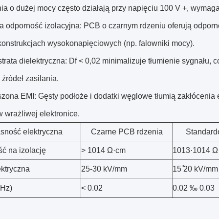
a o dużej mocy często działają przy napięciu 100 V +, wymagają
a odporność izolacyjna: PCB o czarnym rdzeniu oferują odporn
konstrukcjach wysokonapięciowych (np. falowniki mocy).
strata dielektryczna: Df < 0,02 minimalizuje tłumienie sygnału
i źródeł zasilania.
szona EMI: Gęsty podłoże i dodatki węglowe tłumią zakłócenia 
 wrażliwej elektronice.
sność elektryczna
Czarne PCB rdzenia
Standar
ć na izolację
> 1014 Ω·cm
1013·1014 Ω
ektryczna
25-30 kV/mm
15 ̊20 kV/mm
MHz)
< 0.02
0.02 ‰ 0.03