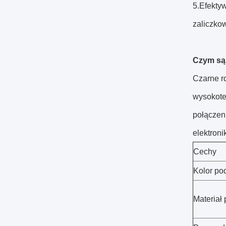
5.Efekty
zaliczko
Czym są
Czarne r
wysokote
połączeni
elektroni
Cechy
Kolor po
Materiał