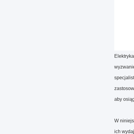
Elektryk
wyzwanie
specjali
zastosow
aby osiąg
W niniej
ich wyda