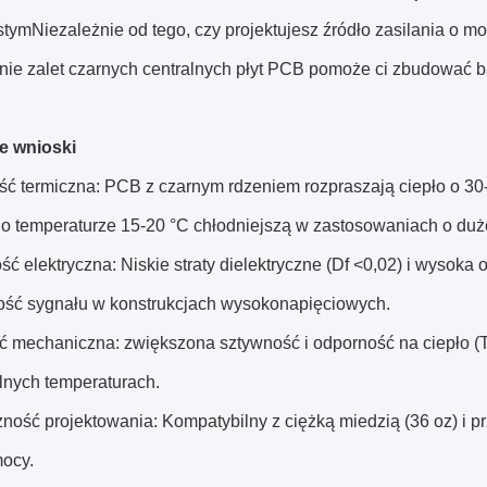
tymNiezależnie od tego, czy projektujesz źródło zasilania o m
nie zalet czarnych centralnych płyt PCB pomoże ci zbudować b
e wnioski
ć termiczna: PCB z czarnym rdzeniem rozpraszają ciepło o 30
i o temperaturze 15-20 °C chłodniejszą w zastosowaniach o duż
ść elektryczna: Niskie straty dielektryczne (Df <0,02) i wysok
ność sygnału w konstrukcjach wysokonapięciowych.
ć mechaniczna: zwiększona sztywność i odporność na ciepło (
lnych temperaturach.
zność projektowania: Kompatybilny z ciężką miedzią (36 oz) i 
mocy.