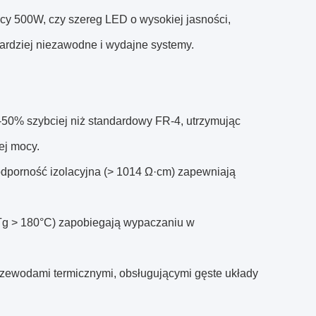
ocy 500W, czy szereg LED o wysokiej jasności,
ardziej niezawodne i wydajne systemy.
-50% szybciej niż standardowy FR-4, utrzymując
ej mocy.
a odporność izolacyjna (> 1014 Ω·cm) zapewniają
Tg > 180°C) zapobiegają wypaczaniu w
przewodami termicznymi, obsługującymi gęste układy