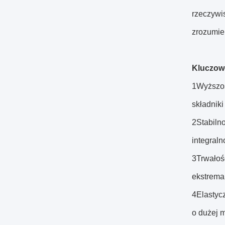
rzeczywis
zrozumie
Kluczow
1Wyższoś
składnik
2Stabilno
integral
3Trwałoś
ekstrema
4Elastyc
o dużej 