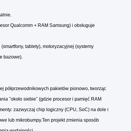
alnie.
ocesor Qualcomm + RAM Samsung) i obsługuje
(smartfony, tablety), motoryzacyjnej (systemy
je bazowe).
cej półprzewodnikowych pakietów pionowo, tworząc
ia "około siebie" (gdzie procesor i pamięć RAM
enty: zazwyczaj chip logiczny (CPU, SoC) na dole i
towe lub mikrobumpy.Ten projekt zmienia sposób
cania wydajności.