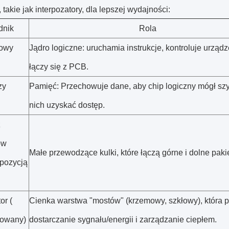
 takie jak interpozatory, dla lepszej wydajności:
dnik
Rola
owy
Jądro logiczne: uruchamia instrukcje, kontroluje urządz
łączy się z PCB.
zy
Pamięć: Przechowuje dane, aby chip logiczny mógł sz
nich uzyskać dostęp.
z
ów
Małe przewodzące kulki, które łączą górne i dolne pakie
 pozycją
or (
Cienka warstwa "mostów" (krzemowy, szkłowy), która 
owany)
dostarczanie sygnału/energii i zarządzanie ciepłem.