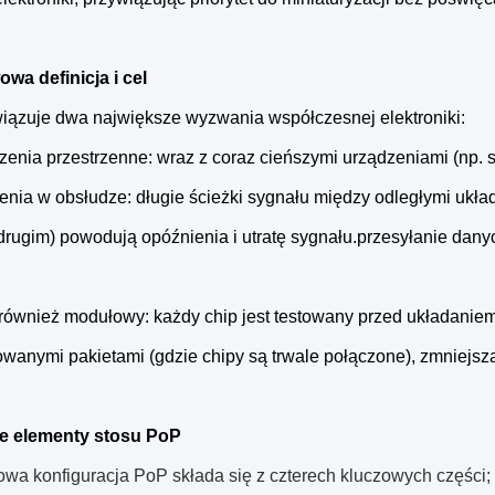
wa definicja i cel
iązuje dwa największe wyzwania współczesnej elektroniki:
zenia przestrzenne: wraz z coraz cieńszymi urządzeniami (np. 
ienia w obsłudze: długie ścieżki sygnału między odległymi ukł
rugim) powodują opóźnienia i utratę sygnału.przesyłanie dany
 również modułowy: każdy chip jest testowany przed układanie
rowanymi pakietami (gdzie chipy są trwale połączone), zmniejs
e elementy stosu PoP
wa konfiguracja PoP składa się z czterech kluczowych częśc