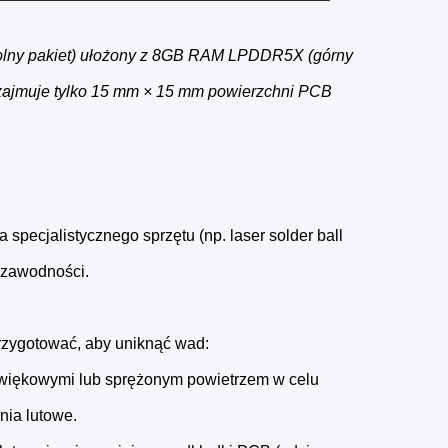
olny pakiet) ułożony z 8GB RAM LPDDR5X (górny
 zajmuje tylko 15 mm × 15 mm powierzchni PCB 
pecjalistycznego sprzętu (np. laser solder ball
iezawodności.
rzygotować, aby uniknąć wad:
więkowymi lub sprężonym powietrzem w celu
nia lutowe.