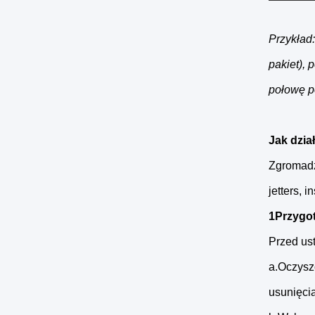
Przykład
pakiet),
połowę p
Jak dzia
Zgromadz
jetters,
1Przygo
Przed us
a.Oczysz
usunięcia