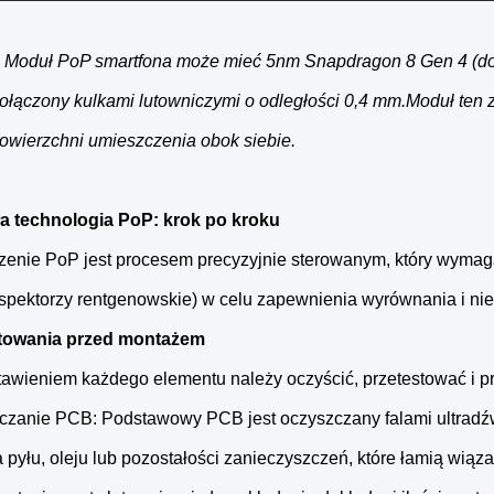
: Moduł PoP smartfona może mieć 5nm Snapdragon 8 Gen 4 (d
 połączony kulkami lutowniczymi o odległości 0,4 mm.Moduł ten
owierzchni umieszczenia obok siebie.
ła technologia PoP: krok po kroku
enie PoP jest procesem precyzyjnie sterowanym, który wymaga s
 inspektorzy rentgenowskie) w celu zapewnienia wyrównania i n
towania przed montażem
tawieniem każdego elementu należy oczyścić, przetestować i p
czanie PCB: Podstawowy PCB jest oczyszczany falami ultradź
 pyłu, oleju lub pozostałości zanieczyszczeń, które łamią wiąza