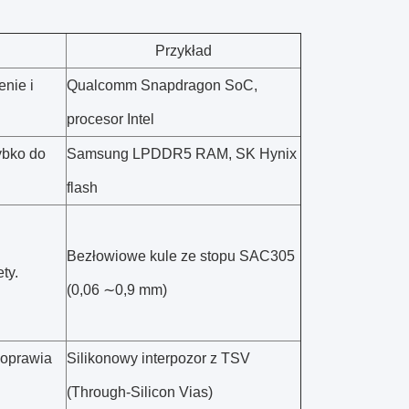
Przykład
enie i
Qualcomm Snapdragon SoC,
procesor Intel
ybko do
Samsung LPDDR5 RAM, SK Hynix
flash
Bezłowiowe kule ze stopu SAC305
ty.
(0,06 ∼0,9 mm)
poprawia
Silikonowy interpozor z TSV
(Through-Silicon Vias)