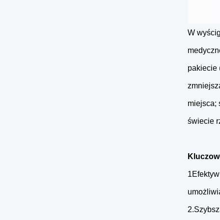
W wyścig
medyczne
pakiecie 
zmniejsz
miejsca; 
świecie r
Kluczow
1Efektyw
umożliwia
2.Szybsz