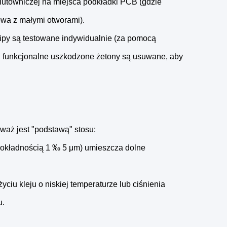
y lutowniczej na miejsca podkładki PCB (gdzie
lowa z małymi otworami).
hipy są testowane indywidualnie (za pomocą
h funkcjonalne uszkodzone żetony są usuwane, aby
waż jest "podstawą" stosu:
dokładnością 1 ‰ 5 μm) umieszcza dolne
iu kleju o niskiej temperaturze lub ciśnienia
u.