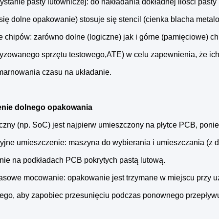
stanie pasty lutowniczej: do nakładania dokładnej ilości past
się dolne opakowanie) stosuje się stencil (cienka blacha meta
e chipów: zarówno dolne (logiczne) jak i górne (pamięciowe) c
yzowanego sprzętu testowego,ATE) w celu zapewnienia, że ic
marnowania czasu na układanie.
enie dolnego opakowania
czny (np. SoC) jest najpierw umieszczony na płytce PCB, ponie
zyjne umieszczenie: maszyna do wybierania i umieszczania (z 
ie na podkładach PCB pokrytych pastą lutową.
asowe mocowanie: opakowanie jest trzymane w miejscu przy użyc
ego, aby zapobiec przesunięciu podczas ponownego przepływ