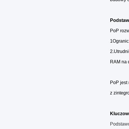
Podstawo
PoP rozw
1Ogranic
2.Utrudn
RAM na d
PoP jest
z zinteg
Kluczow
Podstawo