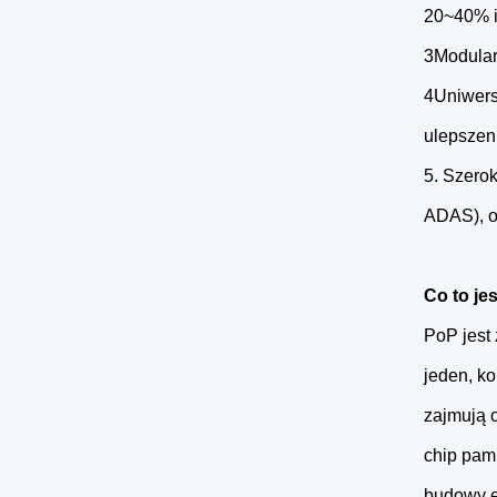
20~40% i
3Modular
4Uniwers
ulepszen
5. Szerok
ADAS), op
Co to je
PoP jest
jeden, k
zajmują 
chip pam
budowy el