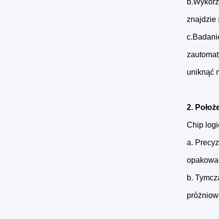
b.Wykorzy
znajdzie 
c.Badani
zautomat
uniknąć 
2. Położ
Chip logi
a. Precy
opakowan
b. Tymcz
próżniow