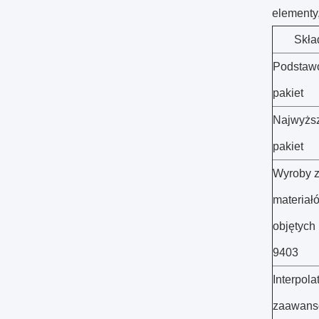
elementy,
Skła
Podstaw
pakiet
Najwyżs
pakiet
Wyroby 
materiał
objętych
9403
Interpolat
zaawans