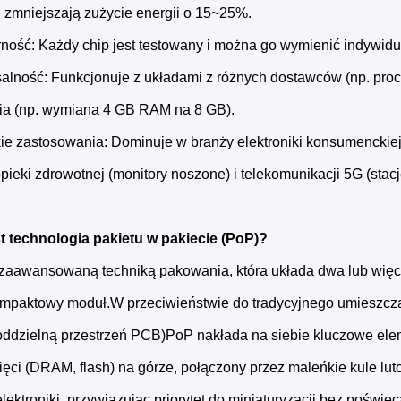
 zmniejszają zużycie energii o 15~25%.
ność: Każdy chip jest testowany i można go wymienić indywidu
alność: Funkcjonuje z układami z różnych dostawców (np. pr
ia (np. wymiana 4 GB RAM na 8 GB).
ie zastosowania: Dominuje w branży elektroniki konsumenckiej 
ieki zdrowotnej (monitory noszone) i telekomunikacji 5G (stac
st technologia pakietu w pakiecie (PoP)?
 zaawansowaną techniką pakowania, która układa dwa lub wię
ompaktowy moduł.W przeciwieństwie do tradycyjnego umieszczan
oddzielną przestrzeń PCB)PoP nakłada na siebie kluczowe elem
ięci (DRAM, flash) na górze, połączony przez maleńkie kule lu
ektroniki, przywiązując priorytet do miniaturyzacji bez poświę