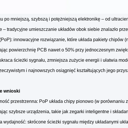
u po mniejszą, szybszą i potężniejszą elektronikę ‒ od ultrac
 ‒ tradycyjne umieszczanie układów obok siebie znalazło prz
(PoP): innowacyjne rozwiązanie, które układa pakiety chipów (
ając powierzchnię PCB nawet o 50% przy jednoczesnym zwięks
skraca ścieżki sygnału, zmniejsza zużycie energii i ułatwia mo
zeczywistym i najnowszych osiągnięć kształtujących jego przys
e wnioski
ność przestrzenna: PoP układa chipy pionowo (w porównaniu z 
jąc szybsze urządzenia, takie jak zegarki inteligentne i składan
a wydajność: skrócone ścieżki sygnału między układanymi ukł