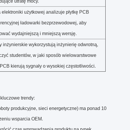
ujące utratę mocy.
 elektroniki użytkowej analizuje płytkę PCB
rencyjnej ładowarki bezprzewodowej, aby
ować wydajniejszą i mniejszą wersję.
y inżynierskie wykorzystują inżynierię odwrotną,
czyć studentów, w jaki sposób wielowarstwowe
i PCB kierują sygnały o wysokiej częstotliwości.
 kluczowe trendy:
boty produkcyjne, sieci energetyczne) ma ponad 10
czeniu wsparcia OEM.
 skrócić czas wprowadzenia produktu na rynek,