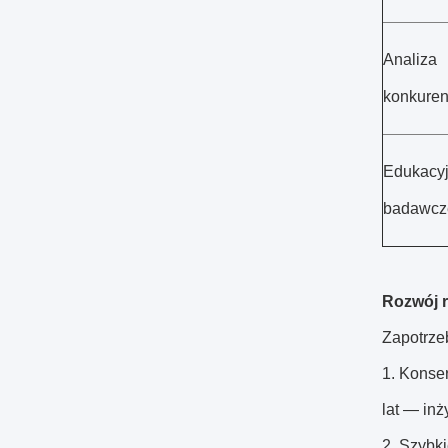
Analiza
konkuren
Edukacyj
badawcz
Rozwój r
Zapotrze
1. Konse
lat — in
2. Szybki