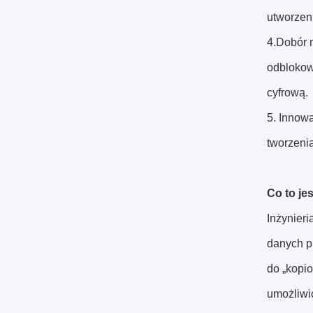
utworzen
4.Dobór n
odblokow
cyfrową.
5. Innow
tworzenia
Co to je
Inżynier
danych p
do „kopio
umożliwi