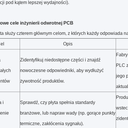
ji pod kątem lepszej wydajności).
we cele inżynierii odwrotnej PCB
 ta służy czterem głównym celom, z których każdy odpowiada na
el
Opis
Fabry
a
Zidentyfikuj niedostępne części i znajdź
PLC z
załych
nowoczesne odpowiedniki, aby wydłużyć
jego 
ntów
żywotność produktów.
aktua
Produ
 i
Sprawdź, czy płyta spełnia standardy
wstec
enie
branżowe, lub napraw wady (np. gorące punkty
ziden
termiczne, zakłócenia sygnału).