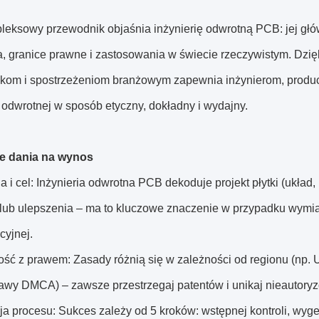
leksowy przewodnik objaśnia inżynierię odwrotną PCB: jej głó
a, granice prawne i zastosowania w świecie rzeczywistym. Dzi
om i spostrzeżeniom branżowym zapewnia inżynierom, prod
i odwrotnej w sposób etyczny, dokładny i wydajny.
e dania na wynos
ja i cel: Inżynieria odwrotna PCB dekoduje projekt płytki (układ,
ub ulepszenia – ma to kluczowe znaczenie w przypadku wymiany 
cyjnej.
ość z prawem: Zasady różnią się w zależności od regionu (np.
awy DMCA) – zawsze przestrzegaj patentów i unikaj nieautory
ja procesu: Sukces zależy od 5 kroków: wstępnej kontroli, wyg