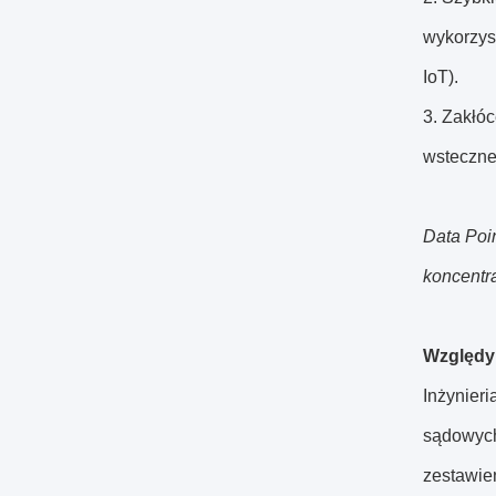
wykorzys
IoT).
3. Zakłó
wsteczne
Data Poin
koncentra
Względy 
Inżynieri
sądowych 
zestawie