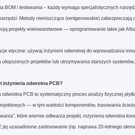
ia BOM i testowania – każdy wymaga specjalistycznych narzędz
arzędzi: Metody nieniszczące (rentgenowskie) zabezpieczają or
ują projekty wielowarstwowe — oprogramowanie takie jak Altiu
acje etyczne: używaj inżynierii odwrotnej do wprowadzania inn
 ulepszonych projektów lub utrzymywania starszych systemów, n
st inżynieria odwrotna PCB?
ia odwrotna PCB to systematyczny proces analizy fizycznej pły
rojektowych — w tym wartości komponentów, trasowania ścieże
wania”, które wiernie odtwarza projekt, inżynieria odwrotna konc
ć jej uzasadnione zastosowanie (np. naprawa 20-letniego ster