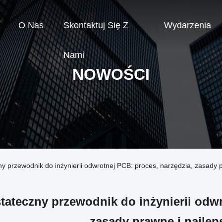
O Nas
Skontaktuj Się Z
Wydarzenia
Nami
NOWOŚCI
ny przewodnik do inżynierii odwrotnej PCB: proces, narzędzia, zasady p
tateczny przewodnik do inżynierii odwr
zasady prawne i najlep