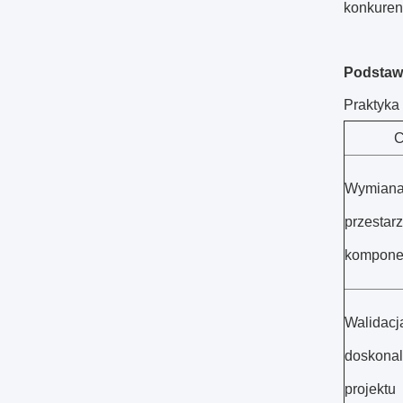
konkurenc
Podstawo
Praktyka
C
Wymian
przestar
kompone
Walidacja
doskonal
projektu