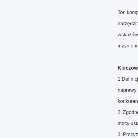
Ten komp
narzędzi
wskazówk
inżynieri
Kluczow
1.Definic
naprawy l
konkuren
2. Zgodn
mocy ust
3. Precyz