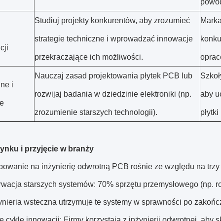
powod
Studiuj projekty konkurentów, aby zrozumieć
Marka
strategie techniczne i wprowadzać innowacje
konku
cji
przekraczające ich możliwości.
oprac
Nauczaj zasad projektowania płytek PCB lub
Szkoł
ne i
rozwijaj badania w dziedzinie elektroniki (np.
aby u
e
zrozumienie starszych technologii).
płytk
ynku i przyjęcie w branży
bowanie na inżynierię odwrotną PCB rośnie ze względu na trzy
rwacja starszych systemów: 70% sprzętu przemysłowego (np. ro
żynieria wsteczna utrzymuje te systemy w sprawności po zakoń
e cykle innowacji: Firmy korzystają z inżynierii odwrotnej, aby