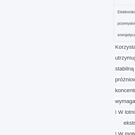
Elektronik
przemysło
energetyc
Korzyst
utrzymu
stabiln
próżniow
koncent
wymagaj
l
W lotn
ekst
l
W moto