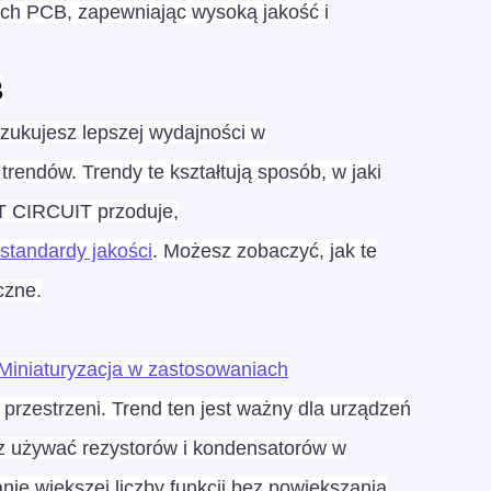
ych PCB, zapewniając wysoką jakość i
B
ukujesz lepszej wydajności w
endów. Trendy te kształtują sposób, w jaki
LT CIRCUIT przoduje,
standardy jakości
. Możesz zobaczyć, jak te
czne.
Miniaturyzacja w zastosowaniach
 przestrzeni. Trend ten jest ważny dla urządzeń
az używać rezystorów i kondensatorów w
ie większej liczby funkcji bez powiększania