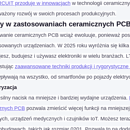
RCUIT przoduje w innowacjach
w technologii ceramiczn
ażony rozwój w swoich procesach produkcyjnych.
y w zastosowaniach ceramicznych PC
wanie ceramicznych PCB wciąż ewoluuje, ponieważ posz
owanych urządzeniach. W 2025 roku wyróżnia się kilka tr
jesz, budujesz i używasz elektroniki w wielu branżach. 
stując
zaawansowane techniki produkcji i rygorystyczne 
wpływają na wszystko, od smartfonów po pojazdy elektry
ryzacja
silny nacisk na mniejsze i bardziej wydajne urządzenia.
cznych PCB
pozwala zmieścić więcej funkcji na mniejszej
nych, urządzeń medycznych i czujników IoT. Możesz ter
obudowach, takich jak rozmiar 0201. Pozwala to na dodan