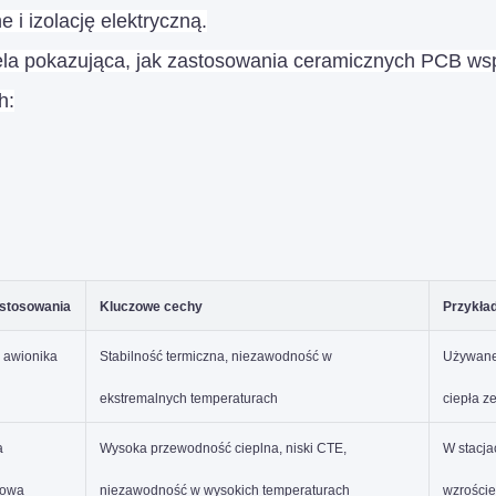
e i izolację elektryczną.
ela pokazująca, jak zastosowania ceramicznych PCB ws
h:
stosowania
Kluczowe cechy
Przykła
i awionika
Stabilność termiczna, niezawodność w
Używane 
ekstremalnych temperaturach
ciepła z
a
Wysoka przewodność cieplna, niski CTE,
W stacja
dowa
niezawodność w wysokich temperaturach
wzroście