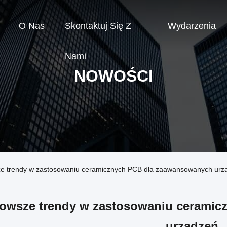
O Nas
Skontaktuj Się Z
Wydarzenia
Nami
NOWOŚCI
sze trendy w zastosowaniu ceramicznych PCB dla zaawansowanych urz
owsze trendy w zastosowaniu cerami
urządzeń