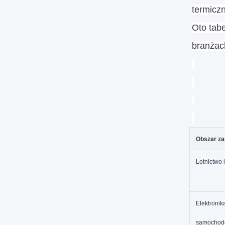
termiczn
Oto tab
branżac
Obszar za
Lotnictwo 
Elektronik
samocho