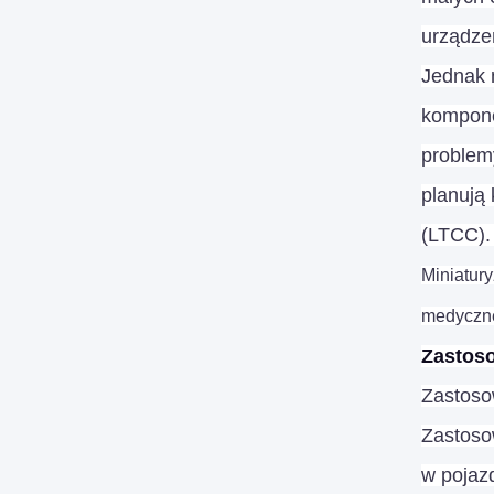
urządze
Jednak 
kompone
problemy
planują
(LTCC).
Miniatur
medyczne,
Zastos
Zastoso
Zastoso
w pojazd