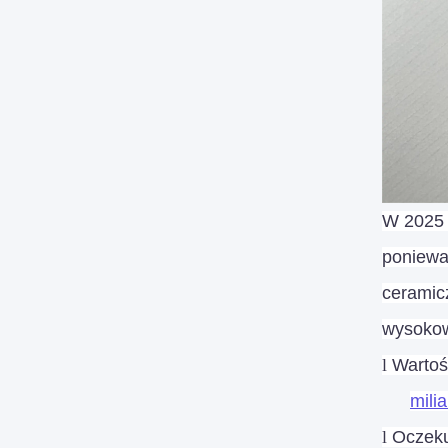
W 2025 
poniewa
ceramic
wysokow
l
Wartoś
mili
l
Oczeku