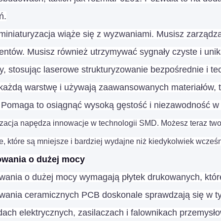
ń.
miniaturyzacja wiąże się z wyzwaniami. Musisz zarządz
ntów. Musisz również utrzymywać sygnały czyste i unik
, stosując laserowe strukturyzowanie bezpośrednie i te
 każdą warstwę i używają zaawansowanych materiałów, t
 Pomaga to osiągnąć wysoką gęstość i niezawodność w
yzacja napędza innowacje w technologii SMD. Możesz teraz twor
 które są mniejsze i bardziej wydajne niż kiedykolwiek wcześn
owania o dużej mocy
wania o dużej mocy wymagają płytek drukowanych, które 
wania ceramicznych PCB doskonale sprawdzają się w ty
ach elektrycznych, zasilaczach i falownikach przemysło