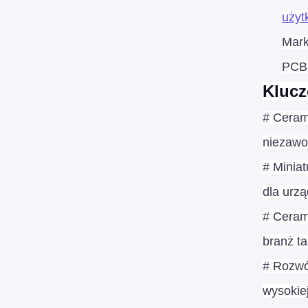
użyt
Mark
PCB,
Klucz
#
Ceram
niezawo
#
Miniat
dla urzą
#
Cerami
branż ta
#
Rozwój
wysokiej