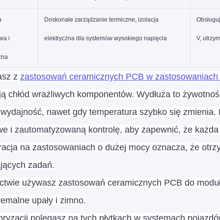
a
Doskonałe zarządzanie termiczne, izolacja
Obsługuj
wa i
elektryczna dla systemów wysokiego napięcia
V, utrzy
zna
asz z
zastosowań ceramicznych PCB w zastosowaniach 
ją chłód wrażliwych komponentów. Wydłuża to żywotnoś
ą wydajność, nawet gdy temperatura szybko się zmienia.
e i zautomatyzowaną kontrolę, aby zapewnić, że każda p
racja na zastosowaniach o dużej mocy oznacza, że otr
ących zadań.
ictwie używasz zastosowań ceramicznych PCB do modułó
remalne upały i zimno.
ryzacji polegasz na tych płytkach w systemach pojazdó