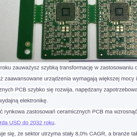
roku zauważysz szybką transformację w zastosowaniu 
ż zaawansowane urządzenia wymagają większej mocy i 
znych PCB szybko się rozwija, napędzany zapotrzebowa
ydajną elektronikę.
ć rynkowa zastosowań ceramicznych PCB ma wzrosną
arda USD do 2032 roku
.
je się, że sektor utrzyma stały 8,0% CAGR, a branże ta