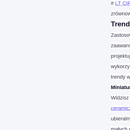
#
LT CI
zrównow
Trend
Zastoso
zaawans
projektu
wykorzy
trendy 
Miniatu
Widzisz 
cerami
ubieral
małych 