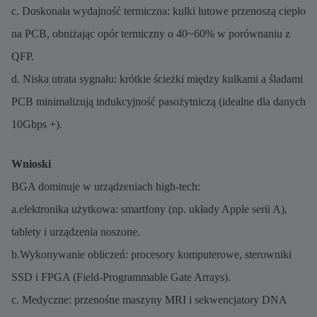
c. Doskonała wydajność termiczna: kulki lutowe przenoszą ciepło
na PCB, obniżając opór termiczny o 40~60% w porównaniu z
QFP.
d. Niska utrata sygnału: krótkie ścieżki między kulkami a śladami
PCB minimalizują indukcyjność pasożytniczą (idealne dla danych
10Gbps +).
Wnioski
BGA dominuje w urządzeniach high-tech:
a.elektronika użytkowa: smartfony (np. układy Apple serii A),
tablety i urządzenia noszone.
b.Wykonywanie obliczeń: procesory komputerowe, sterowniki
SSD i FPGA (Field-Programmable Gate Arrays).
c. Medyczne: przenośne maszyny MRI i sekwencjatory DNA