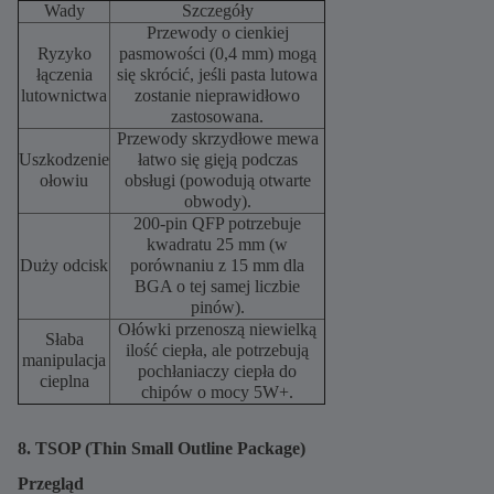
Wady
Szczegóły
Przewody o cienkiej
Ryzyko
pasmowości (0,4 mm) mogą
łączenia
się skrócić, jeśli pasta lutowa
lutownictwa
zostanie nieprawidłowo
zastosowana.
Przewody skrzydłowe mewa
Uszkodzenie
łatwo się gięją podczas
ołowiu
obsługi (powodują otwarte
obwody).
200-pin QFP potrzebuje
kwadratu 25 mm (w
Duży odcisk
porównaniu z 15 mm dla
BGA o tej samej liczbie
pinów).
Ołówki przenoszą niewielką
Słaba
ilość ciepła, ale potrzebują
manipulacja
pochłaniaczy ciepła do
cieplna
chipów o mocy 5W+.
8. TSOP (Thin Small Outline Package)
Przegląd