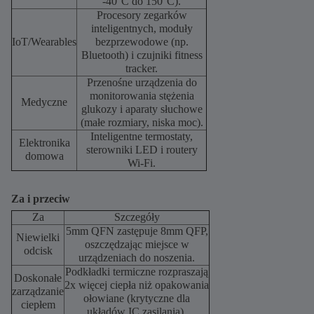
-40°C do 150°C).
Procesory zegarków
inteligentnych, moduły
IoT/Wearables
bezprzewodowe (np.
Bluetooth) i czujniki fitness
tracker.
Przenośne urządzenia do
monitorowania stężenia
Medyczne
glukozy i aparaty słuchowe
(małe rozmiary, niska moc).
Inteligentne termostaty,
Elektronika
sterowniki LED i routery
domowa
Wi-Fi.
Za i przeciw
Za
Szczegóły
5mm QFN zastępuje 8mm QFP,
Niewielki
oszczędzając miejsce w
odcisk
urządzeniach do noszenia.
Podkładki termiczne rozpraszają
Doskonałe
2x więcej ciepła niż opakowania
zarządzanie
ołowiane (krytyczne dla
ciepłem
układów IC zasilania).