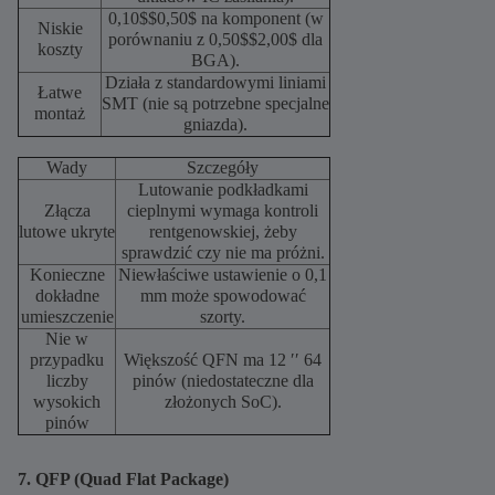
0,10$$0,50$ na komponent (w
Niskie
porównaniu z 0,50$$2,00$ dla
koszty
BGA).
Działa z standardowymi liniami
Łatwe
SMT (nie są potrzebne specjalne
montaż
gniazda).
Wady
Szczegóły
Lutowanie podkładkami
Złącza
cieplnymi wymaga kontroli
lutowe ukryte
rentgenowskiej, żeby
sprawdzić czy nie ma próżni.
Konieczne
Niewłaściwe ustawienie o 0,1
dokładne
mm może spowodować
umieszczenie
szorty.
Nie w
przypadku
Większość QFN ma 12 ′′ 64
liczby
pinów (niedostateczne dla
wysokich
złożonych SoC).
pinów
7. QFP (Quad Flat Package)