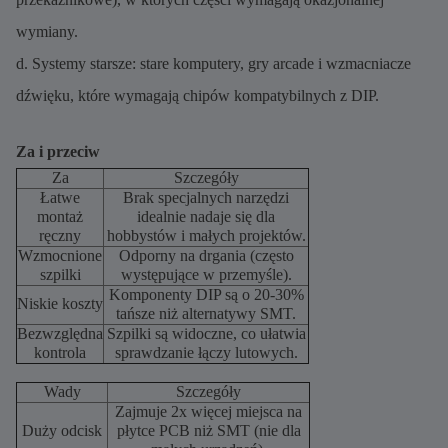
wymiany.
d. Systemy starsze: stare komputery, gry arcade i wzmacniacze
dźwięku, które wymagają chipów kompatybilnych z DIP.
Za i przeciw
Za
Szczegóły
Łatwe
Brak specjalnych narzędzi
montaż
idealnie nadaje się dla
ręczny
hobbystów i małych projektów.
Wzmocnione
Odporny na drgania (często
szpilki
występujące w przemyśle).
Komponenty DIP są o 20-30%
Niskie koszty
tańsze niż alternatywy SMT.
Bezwzględna
Szpilki są widoczne, co ułatwia
kontrola
sprawdzanie łączy lutowych.
Wady
Szczegóły
Zajmuje 2x więcej miejsca na
Duży odcisk
płytce PCB niż SMT (nie dla