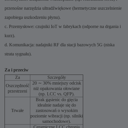
przenośne narzędzia ultradźwiękowe (hermetyczne uszczelnienie
zapobiega uszkodzeniu płynu).
c. Przemysłowe: czujniki IoT w fabrykach (odporne na drgania i
kurz).
d. Komunikacja: nadajniki RF dla stacji bazowych 5G (niska
strata sygnału).
Za i przeciw
Za
Szczegóły
20 ∼ 30% mniejszy odcisk
Oszczędność
niż opakowania ołowiane
przestrzeni
(np. LCC vs. QFP).
Brak gąsienic do gięcia
idealnie nadaje się do
Trwałe
zastosowań o wysokim
poziomie wibracji (np. silniki
samochodowe).
Ceramiczne LCC chronią