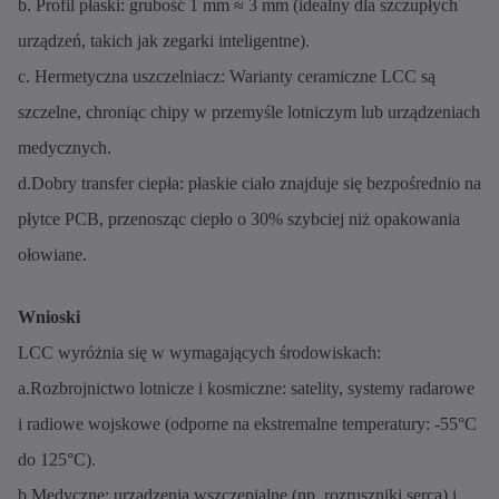
b. Profil płaski: grubość 1 mm ≈ 3 mm (idealny dla szczupłych
urządzeń, takich jak zegarki inteligentne).
c. Hermetyczna uszczelniacz: Warianty ceramiczne LCC są
szczelne, chroniąc chipy w przemyśle lotniczym lub urządzeniach
medycznych.
d.Dobry transfer ciepła: płaskie ciało znajduje się bezpośrednio na
płytce PCB, przenosząc ciepło o 30% szybciej niż opakowania
ołowiane.
Wnioski
LCC wyróżnia się w wymagających środowiskach:
a.Rozbrojnictwo lotnicze i kosmiczne: satelity, systemy radarowe
i radiowe wojskowe (odporne na ekstremalne temperatury: -55°C
do 125°C).
b.Medyczne: urządzenia wszczepialne (np. rozruszniki serca) i