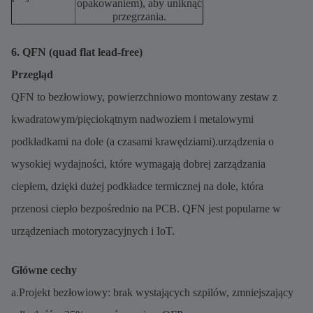
opakowaniem), aby uniknąć
przegrzania.
6. QFN (quad flat lead-free)
Przegląd
QFN to bezłowiowy, powierzchniowo montowany zestaw z
kwadratowym/pięciokątnym nadwoziem i metalowymi
podkładkami na dole (a czasami krawędziami).urządzenia o
wysokiej wydajności, które wymagają dobrej zarządzania
ciepłem, dzięki dużej podkładce termicznej na dole, która
przenosi ciepło bezpośrednio na PCB. QFN jest popularne w
urządzeniach motoryzacyjnych i IoT.
Główne cechy
a.Projekt bezłowiowy: brak wystających szpilów, zmniejszający