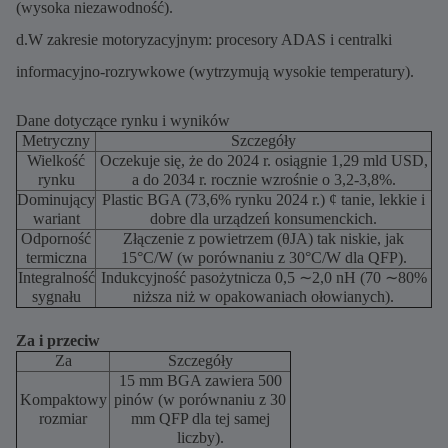
(wysoka niezawodność).
d.W zakresie motoryzacyjnym: procesory ADAS i centralki
informacyjno-rozrywkowe (wytrzymują wysokie temperatury).
Dane dotyczące rynku i wyników
Metryczny
Szczegóły
Wielkość
Oczekuje się, że do 2024 r. osiągnie 1,29 mld USD,
rynku
a do 2034 r. rocznie wzrośnie o 3,2-3,8%.
Dominujący
Plastic BGA (73,6% rynku 2024 r.) ¢ tanie, lekkie i
wariant
dobre dla urządzeń konsumenckich.
Odporność
Złączenie z powietrzem (θJA) tak niskie, jak
termiczna
15°C/W (w porównaniu z 30°C/W dla QFP).
Integralność
Indukcyjność pasożytnicza 0,5 ∼2,0 nH (70 ∼80%
sygnału
niższa niż w opakowaniach ołowianych).
Za i przeciw
Za
Szczegóły
15 mm BGA zawiera 500
Kompaktowy
pinów (w porównaniu z 30
rozmiar
mm QFP dla tej samej
liczby).