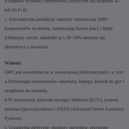
wydajność wysokiej częstotliwości (krytyczne dla urządzeń 5G
lub Wi-Fi 6).
c. Automatyczna produkcja: maszyny umieszczają 1000+
komponentów na minutę, zmniejszając koszty pracy i błędy.
d.Mniejszy odcisk: składniki są o 30~50% mniejsze niż
alternatywy z otworami.
Wnioski
SMT jest wszechobecne w nowoczesnej elektroniczności, w tym:
a.Technologia konsumencka: smartfony, laptopy, konsoli do gier i
urządzenia do noszenia.
b.W motoryzacji: jednostki sterujące silnikiem (ECU), systemy
informacyjno-rozrywkowe i ADAS (Advanced Driver Assistance
Systems).
c. Urządzenia medyczne: monitory pacjentów, przenośne