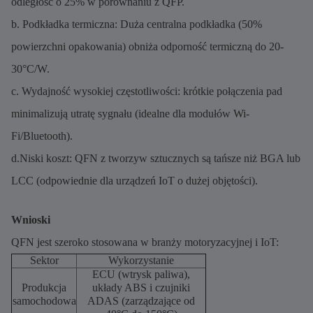
odległość o 25% w porównaniu z QFP.
b. Podkładka termiczna: Duża centralna podkładka (50%
powierzchni opakowania) obniża odporność termiczną do 20-
30°C/W.
c. Wydajność wysokiej częstotliwości: krótkie połączenia pad
minimalizują utratę sygnału (idealne dla modułów Wi-
Fi/Bluetooth).
d.Niski koszt: QFN z tworzyw sztucznych są tańsze niż BGA lub
LCC (odpowiednie dla urządzeń IoT o dużej objętości).
Wnioski
QFN jest szeroko stosowana w branży motoryzacyjnej i IoT:
Sektor
Wykorzystanie
ECU (wtrysk paliwa),
Produkcja
układy ABS i czujniki
samochodowa
ADAS (zarządzające od