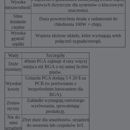
Wysoka
lutowych (krytyczne dla systemów o kluczowym
niezawodność
znaczeniu).
Silne
Duża powierzchnia działa z radiatorami do
działanie
chłodzenia 100W + chipy.
cieplne
Wysoka
Wspiera złożone układy, które wymagają setek
gęstość
połączeń sygnału/energii.
szpilki
Wady
Szczegóły
40mm PGA zajmuje 4 razy więcej
Duże
miejsca niż BGA o tej samej liczbie
rozmiary
pinów.
Gniazda PGA dodają 5 ¢ 20 $ za
Wysokie
PCB (w porównaniu z
koszty
bezpośrednim lutowaniem dla
BGA).
Zakładki wymagają ostrożnego
Zestaw
wyrównania, spowalniając
ręczny
produkcję.
Nie do
Zbyt duże dla smartfonów, urządzeń
mini
do noszenia lub czujników IoT.
urządzeń