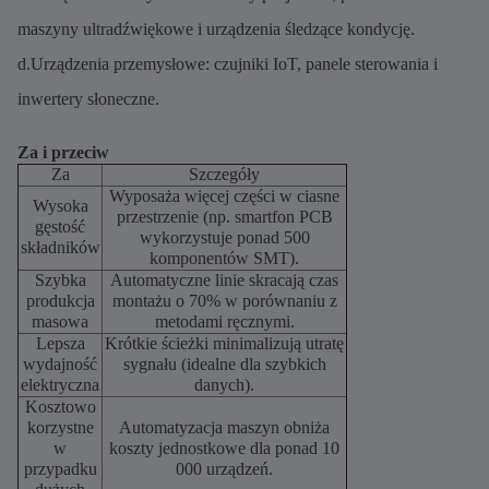
maszyny ultradźwiękowe i urządzenia śledzące kondycję.
d.Urządzenia przemysłowe: czujniki IoT, panele sterowania i
inwertery słoneczne.
Za i przeciw
Za
Szczegóły
Wyposaża więcej części w ciasne
Wysoka
przestrzenie (np. smartfon PCB
gęstość
wykorzystuje ponad 500
składników
komponentów SMT).
Szybka
Automatyczne linie skracają czas
produkcja
montażu o 70% w porównaniu z
masowa
metodami ręcznymi.
Lepsza
Krótkie ścieżki minimalizują utratę
wydajność
sygnału (idealne dla szybkich
elektryczna
danych).
Kosztowo
korzystne
Automatyzacja maszyn obniża
w
koszty jednostkowe dla ponad 10
przypadku
000 urządzeń.