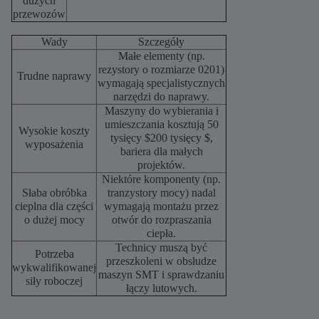
dużych
przewozów
Wady
Szczegóły
Małe elementy (np.
rezystory o rozmiarze 0201)
Trudne naprawy
wymagają specjalistycznych
narzędzi do naprawy.
Maszyny do wybierania i
umieszczania kosztują 50
Wysokie koszty
tysięcy $200 tysięcy $,
wyposażenia
bariera dla małych
projektów.
Niektóre komponenty (np.
Słaba obróbka
tranzystory mocy) nadal
cieplna dla części
wymagają montażu przez
o dużej mocy
otwór do rozpraszania
ciepła.
Technicy muszą być
Potrzeba
przeszkoleni w obsłudze
wykwalifikowanej
maszyn SMT i sprawdzaniu
siły roboczej
łączy lutowych.