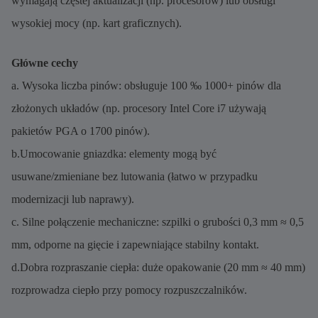
wymagają częstej aktualizacji (np. procesorów) lub obsługi
wysokiej mocy (np. kart graficznych).
Główne cechy
a. Wysoka liczba pinów: obsługuje 100 ‰ 1000+ pinów dla
złożonych układów (np. procesory Intel Core i7 używają
pakietów PGA o 1700 pinów).
b.Umocowanie gniazdka: elementy mogą być
usuwane/zmieniane bez lutowania (łatwo w przypadku
modernizacji lub naprawy).
c. Silne połączenie mechaniczne: szpilki o grubości 0,3 mm ≈ 0,5
mm, odporne na gięcie i zapewniające stabilny kontakt.
d.Dobra rozpraszanie ciepła: duże opakowanie (20 mm ≈ 40 mm)
rozprowadza ciepło przy pomocy rozpuszczalników.