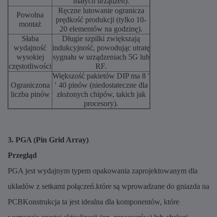
małych urządzeń).
Ręczne lutowanie ogranicza
Powolna
prędkość produkcji (tylko 10-
montaż
20 elementów na godzinę).
Słaba
Długie szpilki zwiększają
wydajność
indukcyjność, powodując utratę
wysokiej
sygnału w urządzeniach 5G lub
częstotliwości
RF.
Większość pakietów DIP ma 8 ′
Ograniczona
′ 40 pinów (niedostateczne dla
liczba pinów
złożonych chipów, takich jak
procesory).
3. PGA (Pin Grid Array)
Przegląd
PGA jest wydajnym typem opakowania zaprojektowanym dla
układów z setkami połączeń.które są wprowadzane do gniazda na
PCBKonstrukcja ta jest idealna dla komponentów, które