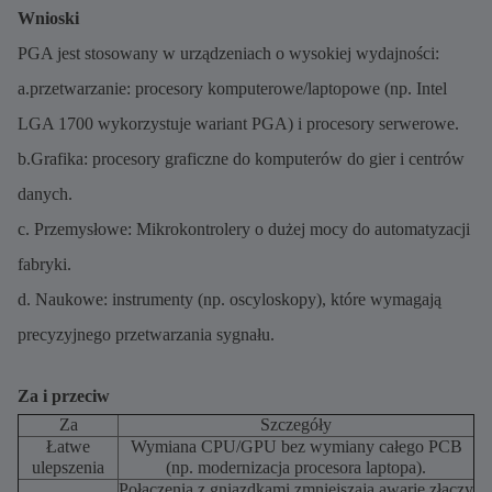
Wnioski
PGA jest stosowany w urządzeniach o wysokiej wydajności:
a.przetwarzanie: procesory komputerowe/laptopowe (np. Intel
LGA 1700 wykorzystuje wariant PGA) i procesory serwerowe.
b.Grafika: procesory graficzne do komputerów do gier i centrów
danych.
c. Przemysłowe: Mikrokontrolery o dużej mocy do automatyzacji
fabryki.
d. Naukowe: instrumenty (np. oscyloskopy), które wymagają
precyzyjnego przetwarzania sygnału.
Za i przeciw
Za
Szczegóły
Łatwe
Wymiana CPU/GPU bez wymiany całego PCB
ulepszenia
(np. modernizacja procesora laptopa).
Połączenia z gniazdkami zmniejszają awarie złączy