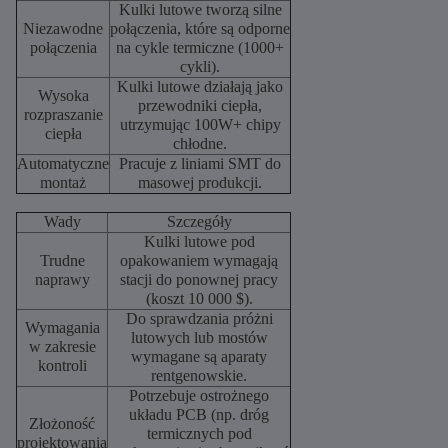
Kulki lutowe tworzą silne
Niezawodne
połączenia, które są odporne
połączenia
na cykle termiczne (1000+
cykli).
Kulki lutowe działają jako
Wysoka
przewodniki ciepła,
rozpraszanie
utrzymując 100W+ chipy
ciepła
chłodne.
Automatyczne
Pracuje z liniami SMT do
montaż
masowej produkcji.
Wady
Szczegóły
Kulki lutowe pod
Trudne
opakowaniem wymagają
naprawy
stacji do ponownej pracy
(koszt 10 000 $).
Do sprawdzania próżni
Wymagania
lutowych lub mostów
w zakresie
wymagane są aparaty
kontroli
rentgenowskie.
Potrzebuje ostrożnego
układu PCB (np. dróg
Złożoność
termicznych pod
projektowania