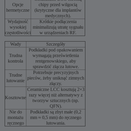
Opcje
chipy przed wilgocią
hermetyczne
(krytyczne dla implantów
medycznych).
Wydajność
Krótkie podłączenia
wysokiej
minimalizują utratę sygnału
częstotliwości
w urządzeniach RF.
Wady
Szczegóły
Podkładki pod opakowaniem
Trudna
wymagają prześwietlenia
kontrola
rentgenowskiego, aby
sprawdzić złącza lutowe.
Potrzebuje precyzyjnych
Trudne
pieców, żeby uniknąć zimnych
lutowanie
złączy.
Ceramiczne LCC kosztują 2×3
razy więcej niż alternatywy z
Kosztowne
tworzyw sztucznych (np.
QFN).
Nie do
Podkładki są zbyt małe (0,2
montażu
mm ≈ 0,5 mm) do ręcznego
ręcznego
lutowania.