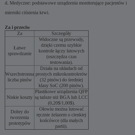
d. Medyczne: podstawowe urządzenia monitorujące pacjentów i
mierniki ciśnienia krwi.
Za i przeciw
Za
Szczegóły
Widoczne są przewody,
dzięki czemu szybkie
Łatwe
kontrole łączy lutowych
sprawdzanie
(oszczędza czas
testowania).
Działa na układach od
Wszechstronna
prostych mikrokontrolerów
liczba pinów
(32 pinów) do średniej
klasy SoC (200 pinów).
Plastikowe urządzenia QFP
Niskie koszty
są tańsze niż BGA lub LCC
(0,20$/1,00$).
Ołowiu można lutować
Dobry do
ręcznie żelazem o cienkiej
tworzenia
końcówce (dla małych
prototypów
partii).