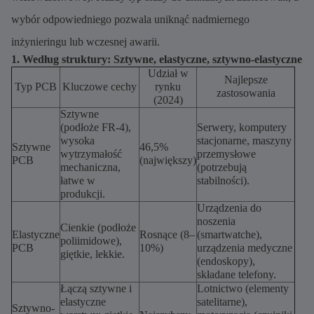
wybór odpowiedniego pozwala uniknąć nadmiernego
inżynieringu lub wczesnej awarii.
1. Według struktury: Sztywne, elastyczne, sztywno-elastyczne
Udział w
Najlepsze
Typ PCB
Kluczowe cechy
rynku
zastosowania
(2024)
Sztywne
(podłoże FR-4),
Serwery, komputery
wysoka
stacjonarne, maszyny
Sztywne
46,5%
wytrzymałość
przemysłowe
PCB
(największy)
mechaniczna,
(potrzebują
łatwe w
stabilności).
produkcji.
Urządzenia do
noszenia
Cienkie (podłoże
Elastyczne
Rosnące (8–
(smartwatche),
poliimidowe),
PCB
10%)
urządzenia medyczne
giętkie, lekkie.
(endoskopy),
składane telefony.
Łączą sztywne i
Lotnictwo (elementy
elastyczne
satelitarne),
Sztywno-