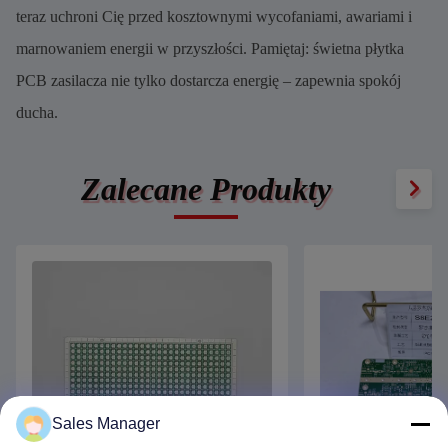
teraz uchroni Cię przed kosztownymi wycofaniami, awariami i
marnowaniem energii w przyszłości. Pamiętaj: świetna płytka
PCB zasilacza nie tylko dostarcza energię – zapewnia spokój
ducha.
Zalecane Produkty
Sales Manager