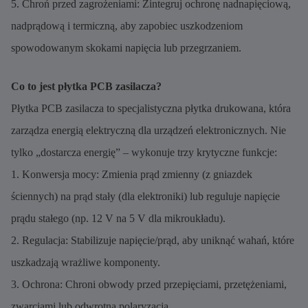
5. Chroń przed zagrożeniami: Zintegruj ochronę nadnapięciową,
nadprądową i termiczną, aby zapobiec uszkodzeniom
spowodowanym skokami napięcia lub przegrzaniem.
Co to jest płytka PCB zasilacza?
Płytka PCB zasilacza to specjalistyczna płytka drukowana, która
zarządza energią elektryczną dla urządzeń elektronicznych. Nie
tylko „dostarcza energię” – wykonuje trzy krytyczne funkcje:
1. Konwersja mocy: Zmienia prąd zmienny (z gniazdek
ściennych) na prąd stały (dla elektroniki) lub reguluje napięcie
prądu stałego (np. 12 V na 5 V dla mikroukładu).
2. Regulacja: Stabilizuje napięcie/prąd, aby uniknąć wahań, które
uszkadzają wrażliwe komponenty.
3. Ochrona: Chroni obwody przed przepięciami, przetężeniami,
zwarciami lub odwrotną polaryzacją.