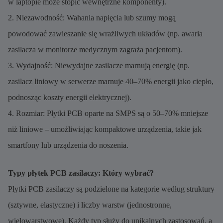
w laptopie może stopić wewnętrzne komponenty).
2. Niezawodność: Wahania napięcia lub szumy mogą
powodować zawieszanie się wrażliwych układów (np. awaria
zasilacza w monitorze medycznym zagraża pacjentom).
3. Wydajność: Niewydajne zasilacze marnują energię (np.
zasilacz liniowy w serwerze marnuje 40–70% energii jako ciepło,
podnosząc koszty energii elektrycznej).
4. Rozmiar: Płytki PCB oparte na SMPS są o 50–70% mniejsze
niż liniowe – umożliwiając kompaktowe urządzenia, takie jak
smartfony lub urządzenia do noszenia.
Typy płytek PCB zasilaczy: Który wybrać?
Płytki PCB zasilaczy są podzielone na kategorie według struktury
(sztywne, elastyczne) i liczby warstw (jednostronne,
wielowarstwowe). Każdy typ służy do unikalnych zastosowań, a