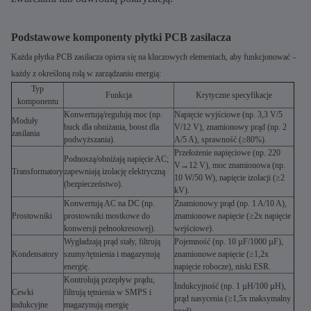
Podstawowe komponenty płytki PCB zasilacza
Każda płytka PCB zasilacza opiera się na kluczowych elementach, aby funkcjonować –
każdy z określoną rolą w zarządzaniu energią:
Typ
Funkcja
Krytyczne specyfikacje
komponentu
Konwertują/regulują moc (np.
Napięcie wyjściowe (np. 3,3 V/5
Moduły
buck dla obniżania, boost dla
V/12 V), znamionowy prąd (np. 2
zasilania
podwyższania).
A/5 A), sprawność (≥80%).
Przełożenie napięciowe (np. 220
Podnoszą/obniżają napięcie AC;
V→12 V), moc znamionowa (np.
Transformatory
zapewniają izolację elektryczną
10 W/50 W), napięcie izolacji (≥2
(bezpieczeństwo).
kV).
Konwertują AC na DC (np.
Znamionowy prąd (np. 1 A/10 A),
Prostowniki
prostowniki mostkowe do
znamionowe napięcie (≥2x napięcie
konwersji pełnookresowej).
wejściowe).
Wygładzają prąd stały, filtrują
Pojemność (np. 10 µF/1000 µF),
Kondensatory
szumy/tętnienia i magazynują
znamionowe napięcie (≥1,2x
energię.
napięcie robocze), niski ESR.
Kontrolują przepływ prądu,
Indukcyjność (np. 1 µH/100 µH),
Cewki
filtrują tętnienia w SMPS i
prąd nasycenia (≥1,5x maksymalny
indukcyjne
magazynują energię