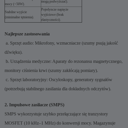
mogą podwyższać).
mocy (<50W).
Pojedyncze napięcie
Stabilne wyjście
wyjściowe (brak
(minimalne tętnienia).
elastyczności).
Najlepsze zastosowania
a. Sprzęt audio: Mikrofony, wzmacniacze (szumy psują jakość
dźwięku).
b. Urządzenia medyczne: Aparaty do rezonansu magnetycznego,
monitory ciśnienia krwi (szumy zakłócają pomiary).
c. Sprzęt laboratoryjny: Oscyloskopy, generatory sygnałów
(potrzebują stabilnego zasilania dla dokładnych odczytów).
2. Impulsowe zasilacze (SMPS)
SMPS wykorzystuje szybko przełączające się tranzystory
MOSFET (10 kHz–1 MHz) do konwersji mocy. Magazynuje