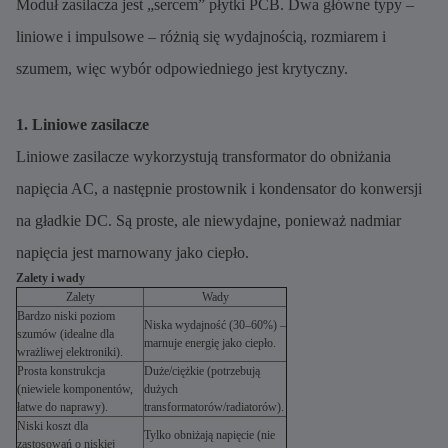
Moduł zasilacza jest „sercem” płytki PCB. Dwa główne typy –
liniowe i impulsowe – różnią się wydajnością, rozmiarem i
szumem, więc wybór odpowiedniego jest krytyczny.
1. Liniowe zasilacze
Liniowe zasilacze wykorzystują transformator do obniżania
napięcia AC, a następnie prostownik i kondensator do konwersji
na gładkie DC. Są proste, ale niewydajne, ponieważ nadmiar
napięcia jest marnowany jako ciepło.
Zalety i wady
Zalety
Wady
Bardzo niski poziom
Niska wydajność (30–60%) –
szumów (idealne dla
marnuje energię jako ciepło.
wrażliwej elektroniki).
Prosta konstrukcja
Duże/ciężkie (potrzebują
(niewiele komponentów,
dużych
łatwe do naprawy).
transformatorów/radiatorów).
Niski koszt dla
Tylko obniżają napięcie (nie
zastosowań o niskiej