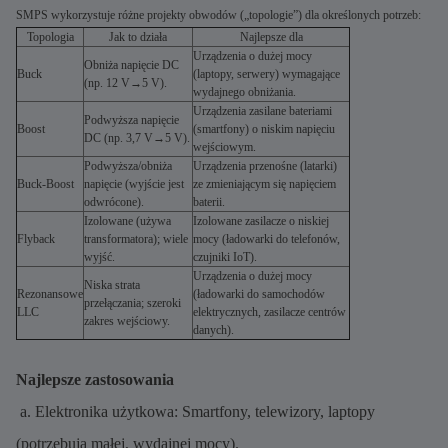
SMPS wykorzystuje różne projekty obwodów („topologie”) dla określonych potrzeb:
Topologia
Jak to działa
Najlepsze dla
Urządzenia o dużej mocy
Obniża napięcie DC
Buck
(laptopy, serwery) wymagające
(np. 12 V→5 V).
wydajnego obniżania.
Urządzenia zasilane bateriami
Podwyższa napięcie
Boost
(smartfony) o niskim napięciu
DC (np. 3,7 V→5 V).
wejściowym.
Podwyższa/obniża
Urządzenia przenośne (latarki)
Buck-Boost
napięcie (wyjście jest
ze zmieniającym się napięciem
odwrócone).
baterii.
Izolowane (używa
Izolowane zasilacze o niskiej
Flyback
transformatora); wiele
mocy (ładowarki do telefonów,
wyjść.
czujniki IoT).
Urządzenia o dużej mocy
Niska strata
Rezonansowe
(ładowarki do samochodów
przełączania; szeroki
LLC
elektrycznych, zasilacze centrów
zakres wejściowy.
danych).
Najlepsze zastosowania
a. Elektronika użytkowa: Smartfony, telewizory, laptopy
(potrzebują małej, wydajnej mocy).