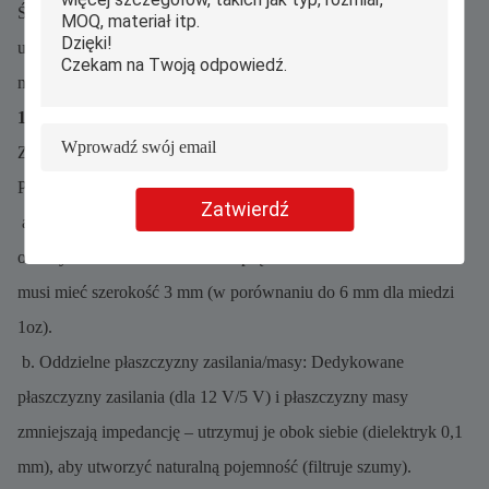
Świetna płytka PCB zasilacza to nie tylko komponenty – to
układ, zarządzanie termiczne i ochrona. Poniżej znajdują się
niepodlegające negocjacjom zasady projektowania.
1. Układ: Minimalizuj szumy i rezystancję
Zły układ powoduje szumy, przegrzanie i spadki napięcia.
Postępuj zgodnie z tymi zasadami:
Zatwierdź
a. Krótkie, szerokie ścieżki zasilania: Użyj IPC-2152, aby
obliczyć szerokość ścieżki – dla prądu 5 A ścieżka z miedzi 2oz
musi mieć szerokość 3 mm (w porównaniu do 6 mm dla miedzi
1oz).
b. Oddzielne płaszczyzny zasilania/masy: Dedykowane
płaszczyzny zasilania (dla 12 V/5 V) i płaszczyzny masy
zmniejszają impedancję – utrzymuj je obok siebie (dielektryk 0,1
mm), aby utworzyć naturalną pojemność (filtruje szumy).