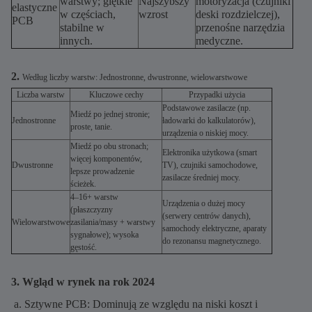
warstwy; giętkie
Najszybszy
motoryzacja (czujniki
elastyczne
w częściach,
wzrost
deski rozdzielczej),
PCB
stabilne w
przenośne narzędzia
innych.
medyczne.
2.
Według liczby warstw: Jednostronne, dwustronne, wielowarstwowe
Liczba warstw
Kluczowe cechy
Przypadki użycia
Podstawowe zasilacze (np.
Miedź po jednej stronie;
Jednostronne
ładowarki do kalkulatorów),
proste, tanie.
urządzenia o niskiej mocy.
Miedź po obu stronach;
Elektronika użytkowa (smart
więcej komponentów,
Dwustronne
TV), czujniki samochodowe,
lepsze prowadzenie
zasilacze średniej mocy.
ścieżek.
4–16+ warstw
Urządzenia o dużej mocy
(płaszczyzny
(serwery centrów danych),
Wielowarstwowe
zasilania/masy + warstwy
samochody elektryczne, aparaty
sygnałowe); wysoka
do rezonansu magnetycznego.
gęstość.
3. Wgląd w rynek na rok 2024
a. Sztywne PCB: Dominują ze względu na niski koszt i