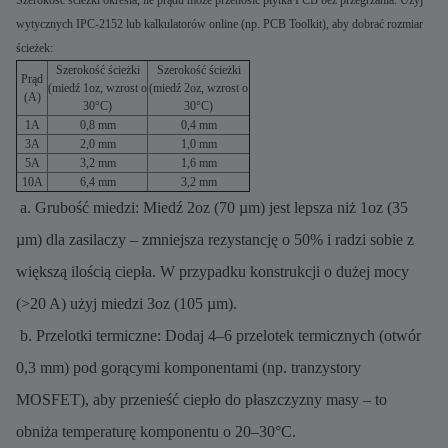
Szerokość ścieżki określa, ile prądu może przenosić płytka PCB bez przegrzania. Użyj
wytycznych IPC-2152 lub kalkulatorów online (np. PCB Toolkit), aby dobrać rozmiar
ścieżek:
Szerokość ścieżki
Szerokość ścieżki
Prąd
(miedź 1oz, wzrost o
(miedź 2oz, wzrost o
(A)
30°C)
30°C)
1A
0,8 mm
0,4 mm
3A
2,0 mm
1,0 mm
5A
3,2 mm
1,6 mm
10A
6,4 mm
3,2 mm
a. Grubość miedzi: Miedź 2oz (70 µm) jest lepsza niż 1oz (35
µm) dla zasilaczy – zmniejsza rezystancję o 50% i radzi sobie z
większą ilością ciepła. W przypadku konstrukcji o dużej mocy
(>20 A) użyj miedzi 3oz (105 µm).
b. Przelotki termiczne: Dodaj 4–6 przelotek termicznych (otwór
0,3 mm) pod gorącymi komponentami (np. tranzystory
MOSFET), aby przenieść ciepło do płaszczyzny masy – to
obniża temperaturę komponentu o 20–30°C.