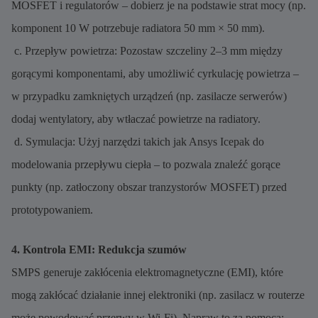
MOSFET i regulatorów – dobierz je na podstawie strat mocy (np.
komponent 10 W potrzebuje radiatora 50 mm × 50 mm).
c. Przepływ powietrza: Pozostaw szczeliny 2–3 mm między
gorącymi komponentami, aby umożliwić cyrkulację powietrza –
w przypadku zamkniętych urządzeń (np. zasilacze serwerów)
dodaj wentylatory, aby wtłaczać powietrze na radiatory.
d. Symulacja: Użyj narzędzi takich jak Ansys Icepak do
modelowania przepływu ciepła – to pozwala znaleźć gorące
punkty (np. zatłoczony obszar tranzystorów MOSFET) przed
prototypowaniem.
4. Kontrola EMI: Redukcja szumów
SMPS generuje zakłócenia elektromagnetyczne (EMI), które
mogą zakłócać działanie innej elektroniki (np. zasilacz w routerze
może powodować przerwy w Wi-Fi). Napraw to za pomocą: