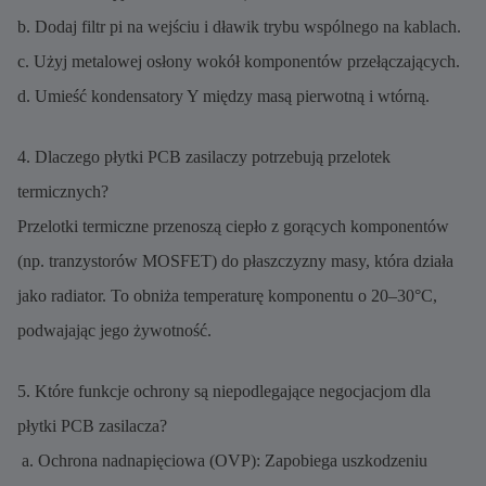
b. Dodaj filtr pi na wejściu i dławik trybu wspólnego na kablach.
c. Użyj metalowej osłony wokół komponentów przełączających.
d. Umieść kondensatory Y między masą pierwotną i wtórną.
4. Dlaczego płytki PCB zasilaczy potrzebują przelotek
termicznych?
Przelotki termiczne przenoszą ciepło z gorących komponentów
(np. tranzystorów MOSFET) do płaszczyzny masy, która działa
jako radiator. To obniża temperaturę komponentu o 20–30°C,
podwajając jego żywotność.
5. Które funkcje ochrony są niepodlegające negocjacjom dla
płytki PCB zasilacza?
a. Ochrona nadnapięciowa (OVP): Zapobiega uszkodzeniu