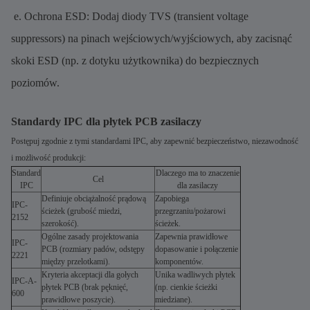
e. Ochrona ESD: Dodaj diody TVS (transient voltage
suppressors) na pinach wejściowych/wyjściowych, aby zacisnąć
skoki ESD (np. z dotyku użytkownika) do bezpiecznych
poziomów.
Standardy IPC dla płytek PCB zasilaczy
Postępuj zgodnie z tymi standardami IPC, aby zapewnić bezpieczeństwo, niezawodność
i możliwość produkcji:
Standard
Dlaczego ma to znaczenie
Cel
IPC
dla zasilaczy
Definiuje obciążalność prądową
Zapobiega
IPC-
ścieżek (grubość miedzi,
przegrzaniu/pożarowi
2152
szerokość).
ścieżek.
Ogólne zasady projektowania
Zapewnia prawidłowe
IPC-
PCB (rozmiary padów, odstępy
dopasowanie i połączenie
2221
między przelotkami).
komponentów.
Kryteria akceptacji dla gołych
Unika wadliwych płytek
IPC-A-
płytek PCB (brak pęknięć,
(np. cienkie ścieżki
600
prawidłowe poszycie).
miedziane).