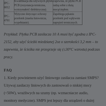
Kwalifikacja dla sztywnych płytek
Zapewnia, że płytki PCB
IPC-
PCB (rezystancja termiczna,
radzą sobie z dużą
6012
wytrzymałość dielektryczna).
mocą/ciepłem.
Wytyczne dotyczące ochrony
Zapobiega pękaniu
IPC-
przelotek (maska lutownicza,
przelotek pod wpływem
4761
wypełnianie).
naprężeń termicznych.
Przykład: Płytka PCB zasilacza 10 A musi być zgodna z IPC-
2152, aby użyć ścieżki miedzianej 2oz o szerokości 3,2 mm – to
zapewnia, że ścieżka nie przegrzeje się (≤30°C wzrostu) podczas
pracy.
FAQ
1. Kiedy powinienem użyć liniowego zasilacza zamiast SMPS?
Używaj zasilaczy liniowych do zastosowań o niskiej mocy
(<50W), wrażliwych na szumy (np. wzmacniacze audio,
monitory medyczne). SMPS jest lepszy dla urządzeń o dużej