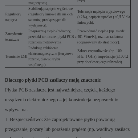
prąd).
magnetyczną.
Stabilizują napięcie wyjściowe
Tolerancja napięcia wyjściowego
Regulatory
(regulatory liniowe dla niskich
(±2%), napięcie upadku (≤0,5 V dla
napięcia
szumów, przełączające dla
liniowych).
wydajności).
Rozpraszają ciepło (radiatory,
Przewodność cieplna (np. miedź:
Zarządzanie
przelotki termiczne, płytki PCB z
401 W/m·K), rozmiar radiatora
termiczne
rdzeniem metalowym).
(dopasowany do strat mocy).
Redukują zakłócenia
Zakres częstotliwości (np. 100
elektromagnetyczne (ferrytowe
Tłumienie EMI
kHz–1 GHz), impedancja (≥100 Ω
rdzenie, dławiki trybu
przy docelowej częstotliwości).
wspólnego).
Dlaczego płytki PCB zasilaczy mają znaczenie
Płytka PCB zasilacza jest najważniejszą częścią każdego
urządzenia elektronicznego – jej konstrukcja bezpośrednio
wpływa na:
1. Bezpieczeństwo: Źle zaprojektowane płytki powodują
przegrzanie, pożary lub porażenia prądem (np. wadliwy zasilacz