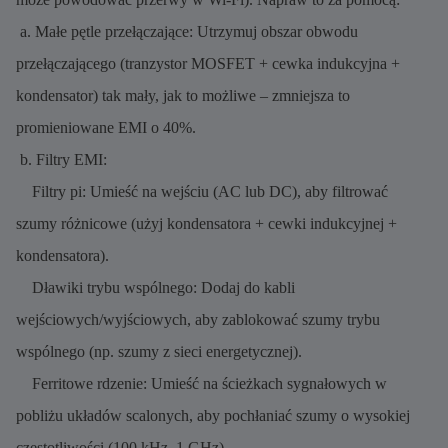
a. Małe pętle przełączające: Utrzymuj obszar obwodu
przełączającego (tranzystor MOSFET + cewka indukcyjna +
kondensator) tak mały, jak to możliwe – zmniejsza to
promieniowane EMI o 40%.
b. Filtry EMI:
Filtry pi: Umieść na wejściu (AC lub DC), aby filtrować
szumy różnicowe (użyj kondensatora + cewki indukcyjnej +
kondensatora).
Dławiki trybu wspólnego: Dodaj do kabli
wejściowych/wyjściowych, aby zablokować szumy trybu
wspólnego (np. szumy z sieci energetycznej).
Ferritowe rdzenie: Umieść na ścieżkach sygnałowych w
pobliżu układów scalonych, aby pochłaniać szumy o wysokiej
częstotliwości (100 kHz–1 GHz).