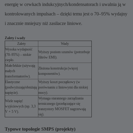
energię w cewkach indukcyjnych/kondensatorach i uwalnia ją w
kontrolowanych impulsach – dzięki temu jest o 70–95% wydajny
i znacznie mniejszy niż zasilacze liniowe.
Zalety i wady
Zalety
Wady
Wysoka wydajność
Wyższy poziom szumów (potrzebuje
(70–95%) – niskie
filtrów EMI).
ciepło.
Małe/lekkie (używają
Złożona konstrukcja (więcej
małych
komponentów).
transformatorów).
Elastyczne
Wyższy koszt początkowy (w
(podwyższają/obniżają
porównaniu z liniowymi dla niskiej
napięcie).
mocy).
Wymaga starannego zarządzania
Wiele napięć
termicznego (przełączające się
wyjściowych (np. 3,3
tranzystory MOSFET nagrzewają
V + 5 V).
się).
Typowe topologie SMPS (projekty)