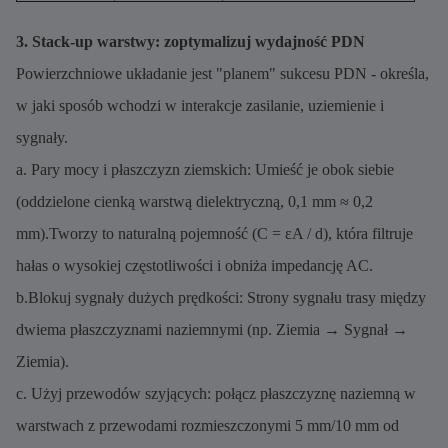
3. Stack-up warstwy: zoptymalizuj wydajność PDN
Powierzchniowe układanie jest "planem" sukcesu PDN - określa,
w jaki sposób wchodzi w interakcje zasilanie, uziemienie i
sygnały.
a. Pary mocy i płaszczyzn ziemskich: Umieść je obok siebie
(oddzielone cienką warstwą dielektryczną, 0,1 mm ≈ 0,2
mm).Tworzy to naturalną pojemność (C = εA / d), która filtruje
hałas o wysokiej częstotliwości i obniża impedancję AC.
b.Blokuj sygnały dużych prędkości: Strony sygnału trasy między
dwiema płaszczyznami naziemnymi (np. Ziemia → Sygnał →
Ziemia).
c. Użyj przewodów szyjących: połącz płaszczyznę naziemną w
warstwach z przewodami rozmieszczonymi 5 mm/10 mm od