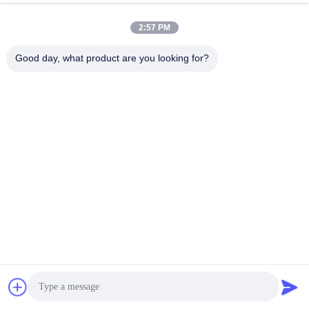
płaszczyzny zasilania/ziemi, odłączenie mieszanej wartości i
2:57 PM
zarządzanie cieplne.
Good day, what product are you looking for?
W miarę jak elektronika staje się szybsza i mniejsza,
projektowanie PDN będzie miało coraz większe znaczenie.W
tym celu należy zwrócić uwagę na to, że wprowadzone
wprowadzone wprowadzone wprowadzone wprowadzone.
Zalecane Produkty
Get a Quote