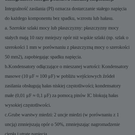
Integralność zasilania (PI) oznacza dostarczanie stałego napięcia
do każdego komponentu bez spadku, wzrostu lub hałasu.
a. Szerokie szlaki mocy lub płaszczyzny: płaszczyzny mocy
stałych mają 10 razy mniejszy opór niż wąskie szlaki (np. szlak o
szerokości 1 mm w porównaniu z płaszczyzną mocy o szerokości
50 mm2), zapobiegając spadku napięcia.
b.Kondensatory odłączające o mieszanej wartości: Kondensatory
masowe (10 μF ≈ 100 μF) w pobliżu wejściowych źródeł
zasilania obsługują hałas niskiej częstotliwości; kondensatory
małe (0,01 μF ≈ 0,1 μF) za pomocą pinów IC blokują hałas
wysokiej częstotliwości.
c.Grube warstwy miedzi: 2 uncje miedzi (w porównaniu z 1
uncją) zmniejszają opór o 50%, zmniejszając nagromadzenie
ciepła i utratę napięcia.