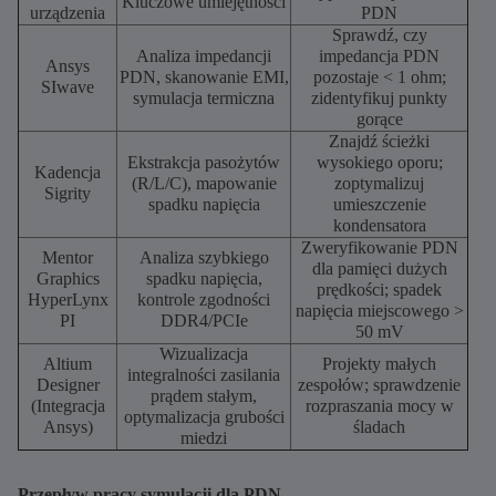
Kluczowe umiejętności
urządzenia
PDN
Sprawdź, czy
Analiza impedancji
impedancja PDN
Ansys
PDN, skanowanie EMI,
pozostaje < 1 ohm;
SIwave
symulacja termiczna
zidentyfikuj punkty
gorące
Znajdź ścieżki
Ekstrakcja pasożytów
wysokiego oporu;
Kadencja
(R/L/C), mapowanie
zoptymalizuj
Sigrity
spadku napięcia
umieszczenie
kondensatora
Zweryfikowanie PDN
Mentor
Analiza szybkiego
dla pamięci dużych
Graphics
spadku napięcia,
prędkości; spadek
HyperLynx
kontrole zgodności
napięcia miejscowego >
PI
DDR4/PCIe
50 mV
Wizualizacja
Altium
Projekty małych
integralności zasilania
Designer
zespołów; sprawdzenie
prądem stałym,
(Integracja
rozpraszania mocy w
optymalizacja grubości
Ansys)
śladach
miedzi
Przepływ pracy symulacji dla PDN