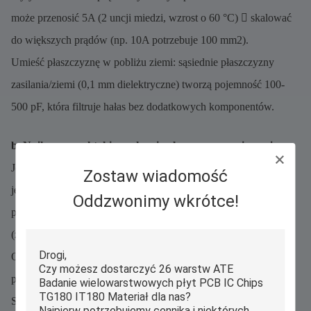
może przenosić 5A (2 uncji miedzi, wzrost o 60 °C)  skalować
do większych prądów (np. 10A potrzebuje 100 mm2).
Umieść płaszczyznę w pobliżu ziemi: sąsiednie płaszczyzny
zasilania/ziemi (0,1 mm dielektryczne) tworzą pojemność 100-
500 pF, która filtruje hałas bez dodatkowych komponentów.
b. Najlepsze praktyki w zakresie płaszczyzny naziemnej
Jednorazowa płaszczyzna naziemna: dla większości projektów,
Zostaw wiadomość
jedna płaszczyzna naziemna jest lepsza niż podzielone
Oddzwonimy wkrótce!
płaszczyzny.połączyć dwie płaszczyzny w jednym punkcie
(ziemnienie gwiazd), aby uniknąć pętli ziemskich.
Okryć całą płytę: Rozszerzyć płaszczyznę podłoża do krawędzi
płyty (z wyjątkiem złączy), aby zmaksymalizować osłonę.
Szycie z przewody: Użyj przewód (0,3 mm ≈ 0,5 mm)