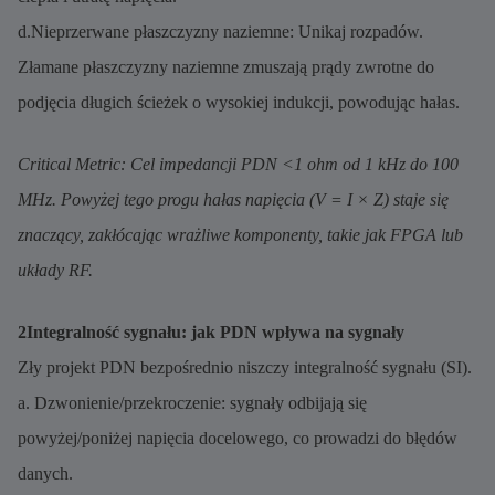
d.Nieprzerwane płaszczyzny naziemne: Unikaj rozpadów.
Złamane płaszczyzny naziemne zmuszają prądy zwrotne do
podjęcia długich ścieżek o wysokiej indukcji, powodując hałas.
Critical Metric: Cel impedancji PDN <1 ohm od 1 kHz do 100
MHz. Powyżej tego progu hałas napięcia (V = I × Z) staje się
znaczący, zakłócając wrażliwe komponenty, takie jak FPGA lub
układy RF.
2Integralność sygnału: jak PDN wpływa na sygnały
Zły projekt PDN bezpośrednio niszczy integralność sygnału (SI).
a. Dzwonienie/przekroczenie: sygnały odbijają się
powyżej/poniżej napięcia docelowego, co prowadzi do błędów
danych.