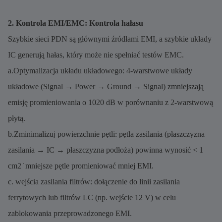
2. Kontrola EMI/EMC: Kontrola hałasu
Szybkie sieci PDN są głównymi źródłami EMI, a szybkie układy
IC generują hałas, który może nie spełniać testów EMC.
a.Optymalizacja układu układowego: 4-warstwowe układy
układowe (Signal → Power → Ground → Signal) zmniejszają
emisję promieniowania o 1020 dB w porównaniu z 2-warstwową
płytą.
b.Zminimalizuj powierzchnie pętli: pętla zasilania (płaszczyzna
zasilania → IC → płaszczyzna podłoża) powinna wynosić < 1
cm2 ̇ mniejsze pętle promieniować mniej EMI.
c. wejścia zasilania filtrów: dołączenie do linii zasilania
ferrytowych lub filtrów LC (np. wejście 12 V) w celu
zablokowania przeprowadzonego EMI.