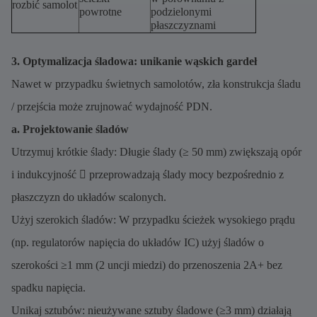
rozbić samolot
powrotne
podzielonymi
płaszczyznami
3. Optymalizacja śladowa: unikanie wąskich gardeł
Nawet w przypadku świetnych samolotów, zła konstrukcja śladu
/ przejścia może zrujnować wydajność PDN.
a. Projektowanie śladów
Utrzymuj krótkie ślady: Długie ślady (≥ 50 mm) zwiększają opór
i indukcyjność  przeprowadzają ślady mocy bezpośrednio z
płaszczyzn do układów scalonych.
Użyj szerokich śladów: W przypadku ścieżek wysokiego prądu
(np. regulatorów napięcia do układów IC) użyj śladów o
szerokości ≥1 mm (2 uncji miedzi) do przenoszenia 2A+ bez
spadku napięcia.
Unikaj sztubów: nieużywane sztuby śladowe (≥3 mm) działają