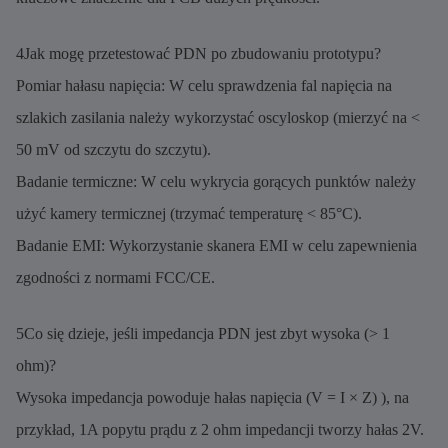
4Jak mogę przetestować PDN po zbudowaniu prototypu?
Pomiar hałasu napięcia: W celu sprawdzenia fal napięcia na
szlakich zasilania należy wykorzystać oscyloskop (mierzyć na <
50 mV od szczytu do szczytu).
Badanie termiczne: W celu wykrycia gorących punktów należy
użyć kamery termicznej (trzymać temperaturę < 85°C).
Badanie EMI: Wykorzystanie skanera EMI w celu zapewnienia
zgodności z normami FCC/CE.
5Co się dzieje, jeśli impedancja PDN jest zbyt wysoka (> 1
ohm)?
Wysoka impedancja powoduje hałas napięcia (V = I × Z) ), na
przykład, 1A popytu prądu z 2 ohm impedancji tworzy hałas 2V.