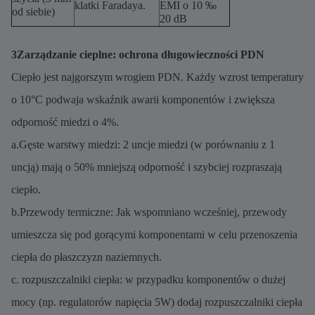
klatki Faradaya.
EMI o 10 ‰
od siebie)
20 dB
3Zarządzanie cieplne: ochrona długowieczności PDN
Ciepło jest najgorszym wrogiem PDN. Każdy wzrost temperatury
o 10°C podwaja wskaźnik awarii komponentów i zwiększa
odporność miedzi o 4%.
a.Gęste warstwy miedzi: 2 uncje miedzi (w porównaniu z 1
uncją) mają o 50% mniejszą odporność i szybciej rozpraszają
ciepło.
b.Przewody termiczne: Jak wspomniano wcześniej, przewody
umieszcza się pod gorącymi komponentami w celu przenoszenia
ciepła do płaszczyzn naziemnych.
c. rozpuszczalniki ciepła: w przypadku komponentów o dużej
mocy (np. regulatorów napięcia 5W) dodaj rozpuszczalniki ciepła