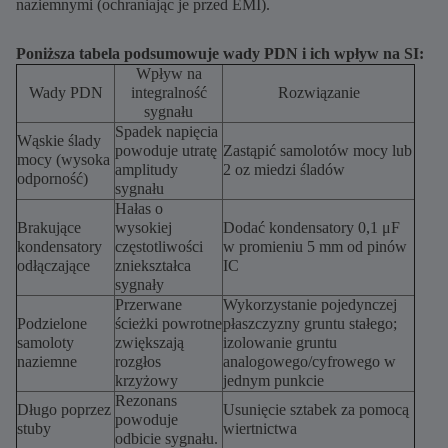
naziemnymi (ochraniając je przed EMI).
Poniższa tabela podsumowuje wady PDN i ich wpływ na SI:
Wpływ na
Wady PDN
integralność
Rozwiązanie
sygnału
Spadek napięcia
Wąskie ślady
powoduje utratę
Zastąpić samolotów mocy lub
mocy (wysoka
amplitudy
2 oz miedzi śladów
odporność)
sygnału
Hałas o
Brakujące
wysokiej
Dodać kondensatory 0,1 μF
kondensatory
częstotliwości
w promieniu 5 mm od pinów
odłączające
zniekształca
IC
sygnały
Przerwane
Wykorzystanie pojedynczej
Podzielone
ścieżki powrotne
płaszczyzny gruntu stałego;
samoloty
zwiększają
izolowanie gruntu
naziemne
rozgłos
analogowego/cyfrowego w
krzyżowy
jednym punkcie
Rezonans
Długo poprzez
Usunięcie sztabek za pomocą
powoduje
stuby
wiertnictwa
odbicie sygnału.