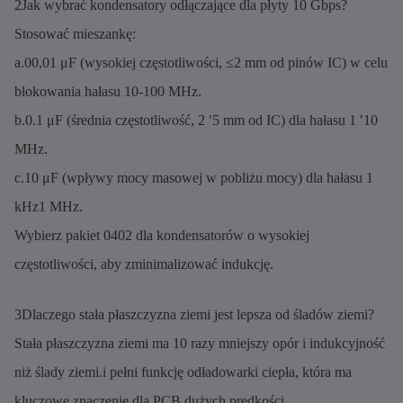
2Jak wybrać kondensatory odłączające dla płyty 10 Gbps?
Stosować mieszankę:
a.00,01 μF (wysokiej częstotliwości, ≤2 mm od pinów IC) w celu
blokowania hałasu 10-100 MHz.
b.0.1 μF (średnia częstotliwość, 2 ′5 mm od IC) dla hałasu 1 ′10
MHz.
c.10 μF (wpływy mocy masowej w pobliżu mocy) dla hałasu 1
kHz1 MHz.
Wybierz pakiet 0402 dla kondensatorów o wysokiej
częstotliwości, aby zminimalizować indukcję.
3Dlaczego stała płaszczyzna ziemi jest lepsza od śladów ziemi?
Stała płaszczyzna ziemi ma 10 razy mniejszy opór i indukcyjność
niż ślady ziemi.i pełni funkcję odładowarki ciepła, która ma
kluczowe znaczenie dla PCB dużych prędkości.