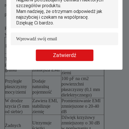
rozmieszczonych 5 mm ≈ 10 mm od siebie, aby połączyć
płaszczyzny naziemne w warstwach.
Poniższa tabela przedstawia korzyści płynące z projektowania
samolotów:
Praktyka
projektowania
Korzyści PDN
Wpływ ilościowy
samolotów
Zatwierdź
Impedancja
Twarda
Obniża
zmniejszona o 60% w
płaszczyzna
impedancję,
stosunku do śladów
gruntu
zmniejsza EMI
ziemi
100 pF na cm2
Przyległe
Dodaje
powierzchni
płaszczyzny
naturalną
płaszczyzny (0,1 mm
mocy/ziemi
pojemność
dielektrycznego)
W drodze
Zawiera EMI,
Promieniowanie EMI
szycia (5 mm
stabilizuje
zmniejszone o 20-40
od siebie)
ziemię
dB
Dźwięk krzyżowy
Utrzymuje
zmniejszony o 30 dB
Żadnych
ścieżki
w porównaniu z