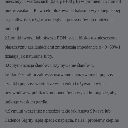
mieszanych wartościach (0,01 μF100 μF) w promieniu 5 mm od
pinów zasilania IC w celu blokowania hałasu o wysokiej/niskiej
częstotliwości; użyj równoległych przewodów do obniżenia
indukcji.
2.Lotniki tworzą lub niszczą PDN: stałe, blisko rozmieszczone
płaszczyzny zasilania/ziemi zmniejszają impedancję o 40~60% i
działają jak naturalne filtry.
3.Optymalizacja śladów: utrzymywanie śladów w
krótkim/szerokim zakresie, usuwanie nieużywanych poprzez
sztabki (poprzez wiertnicze wiercenie) i używanie wielu
przewodów w pobliżu komponentów o wysokim prądzie, aby
uniknąć wąskich gardła.
4.Symuluj wcześnie: narzędzia takie jak Ansys SIwave lub
Cadence Sigrity łapią spadek napięcia, hałas i problemy cieplne