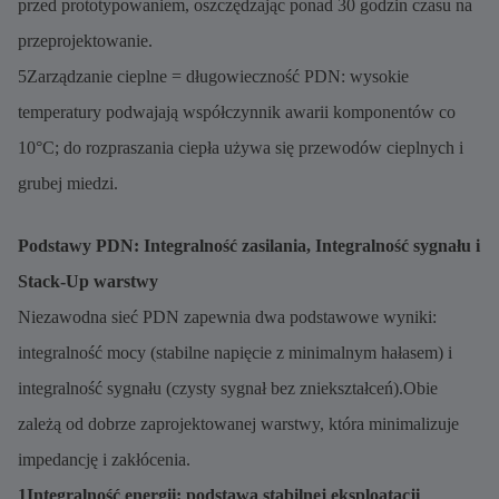
przed prototypowaniem, oszczędzając ponad 30 godzin czasu na
przeprojektowanie.
5Zarządzanie cieplne = długowieczność PDN: wysokie
temperatury podwajają współczynnik awarii komponentów co
10°C; do rozpraszania ciepła używa się przewodów cieplnych i
grubej miedzi.
Podstawy PDN: Integralność zasilania, Integralność sygnału i
Stack-Up warstwy
Niezawodna sieć PDN zapewnia dwa podstawowe wyniki:
integralność mocy (stabilne napięcie z minimalnym hałasem) i
integralność sygnału (czysty sygnał bez zniekształceń).Obie
zależą od dobrze zaprojektowanej warstwy, która minimalizuje
impedancję i zakłócenia.
1Integralność energii: podstawa stabilnej eksploatacji