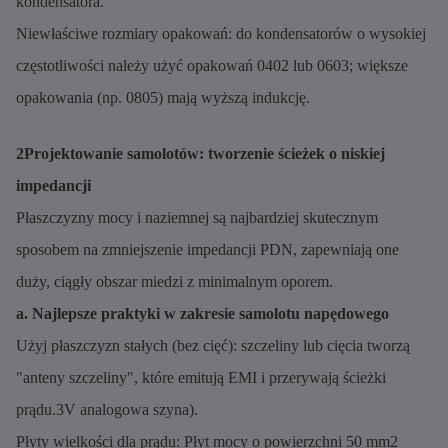
kondensatora.
Niewłaściwe rozmiary opakowań: do kondensatorów o wysokiej
częstotliwości należy użyć opakowań 0402 lub 0603; większe
opakowania (np. 0805) mają wyższą indukcję.
2Projektowanie samolotów: tworzenie ścieżek o niskiej
impedancji
Płaszczyzny mocy i naziemnej są najbardziej skutecznym
sposobem na zmniejszenie impedancji PDN, zapewniają one
duży, ciągły obszar miedzi z minimalnym oporem.
a. Najlepsze praktyki w zakresie samolotu napędowego
Użyj płaszczyzn stałych (bez cięć): szczeliny lub cięcia tworzą
"anteny szczeliny", które emitują EMI i przerywają ścieżki
prądu.3V analogowa szyna).
Płyty wielkości dla prądu: Płyt mocy o powierzchni 50 mm2