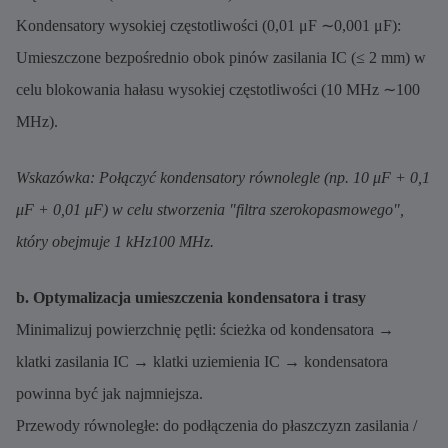
Kondensatory wysokiej częstotliwości (0,01 μF ∼0,001 μF):
Umieszczone bezpośrednio obok pinów zasilania IC (≤ 2 mm) w
celu blokowania hałasu wysokiej częstotliwości (10 MHz ∼100
MHz).
Wskazówka: Połączyć kondensatory równolegle (np. 10 μF + 0,1
μF + 0,01 μF) w celu stworzenia "filtra szerokopasmowego",
który obejmuje 1 kHz100 MHz.
b. Optymalizacja umieszczenia kondensatora i trasy
Minimalizuj powierzchnię pętli: ścieżka od kondensatora →
klatki zasilania IC → klatki uziemienia IC → kondensatora
powinna być jak najmniejsza.
Przewody równoległe: do podłączenia do płaszczyzn zasilania /