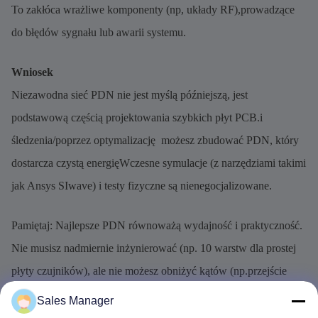
To zakłóca wrażliwe komponenty (np, układy RF),prowadzące
do błędów sygnału lub awarii systemu.
Wniosek
Niezawodna sieć PDN nie jest myślą późniejszą, jest
podstawową częścią projektowania szybkich płyt PCB.i
śledzenia/poprzez optymalizację  możesz zbudować PDN, który
dostarcza czystą energięWczesne symulacje (z narzędziami takimi
jak Ansys SIwave) i testy fizyczne są nienegocjalizowane.
Pamiętaj: Najlepsze PDN równoważą wydajność i praktyczność.
Nie musisz nadmiernie inżynierować (np. 10 warstw dla prostej
płyty czujników), ale nie możesz obniżyć kątów (np.przejście
kondensatorów odłączających)W przypadku projektów o
Sales Manager
wysokiej prędkości (10 Gbps+) priorytetyzuj sąsiednie