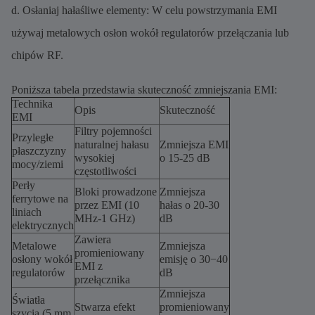
d. Osłaniaj hałaśliwe elementy: W celu powstrzymania EMI
używaj metalowych osłon wokół regulatorów przełączania lub
chipów RF.
Poniższa tabela przedstawia skuteczność zmniejszania EMI:
Technika
Opis
Skuteczność
EMI
Filtry pojemności
Przyległe
naturalnej hałasu
Zmniejsza EMI
płaszczyzny
wysokiej
o 15-25 dB
mocy/ziemi
częstotliwości
Perły
Bloki prowadzone
Zmniejsza
ferrytowe na
przez EMI (10
hałas o 20-30
liniach
MHz-1 GHz)
dB
elektrycznych
Zawiera
Metalowe
Zmniejsza
promieniowany
osłony wokół
emisję o 30−40
EMI z
regulatorów
dB
przełącznika
Zmniejsza
Światła
Stwarza efekt
promieniowany
szycia (5 mm