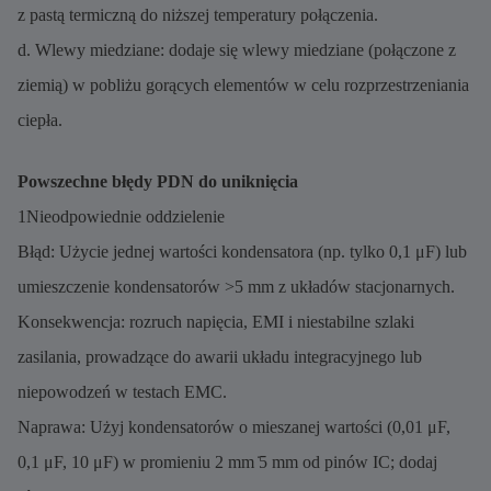
z pastą termiczną do niższej temperatury połączenia.
d. Wlewy miedziane: dodaje się wlewy miedziane (połączone z
ziemią) w pobliżu gorących elementów w celu rozprzestrzeniania
ciepła.
Powszechne błędy PDN do uniknięcia
1Nieodpowiednie oddzielenie
Błąd: Użycie jednej wartości kondensatora (np. tylko 0,1 μF) lub
umieszczenie kondensatorów >5 mm z układów stacjonarnych.
Konsekwencja: rozruch napięcia, EMI i niestabilne szlaki
zasilania, prowadzące do awarii układu integracyjnego lub
niepowodzeń w testach EMC.
Naprawa: Użyj kondensatorów o mieszanej wartości (0,01 μF,
0,1 μF, 10 μF) w promieniu 2 mm ̇5 mm od pinów IC; dodaj