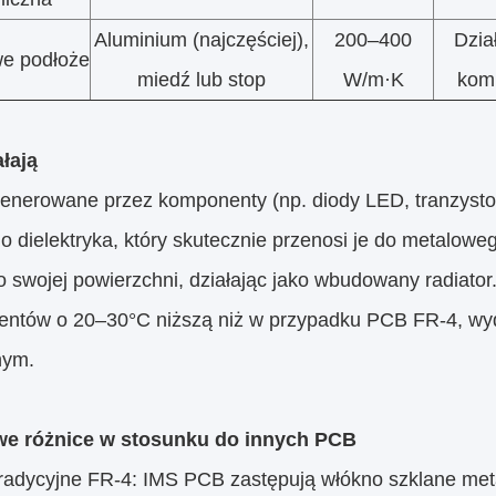
Aluminium (najczęściej),
200–400
Dzia
e podłoże
miedź lub stop
W/m·K
komp
ałają
generowane przez komponenty (np. diody LED, tranzys
do dielektryka, który skutecznie przenosi je do metalow
o swojej powierzchni, działając jako wbudowany radiator
ntów o 20–30°C niższą niż w przypadku PCB FR-4, wyd
nym.
we różnice w stosunku do innych PCB
Tradycyjne FR-4: IMS PCB zastępują włókno szklane me