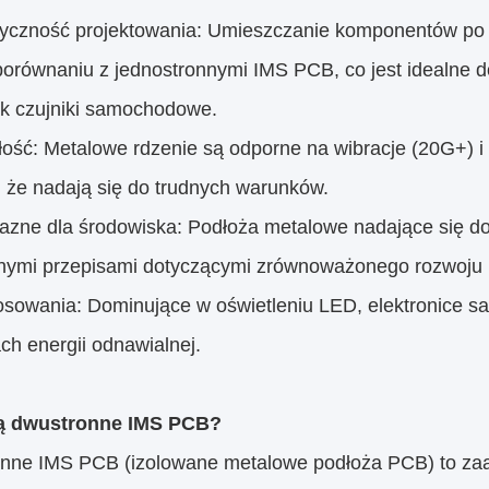
tyczność projektowania: Umieszczanie komponentów po o
orównaniu z jednostronnymi IMS PCB, co jest idealne do
jak czujniki samochodowe.
łość: Metalowe rdzenie są odporne na wibracje (20G+) i
 że ​​nadają się do trudnych warunków.
jazne dla środowiska: Podłoża metalowe nadające się do
lnymi przepisami dotyczącymi zrównoważonego rozwoj
osowania: Dominujące w oświetleniu LED, elektronice s
ch energii odnawialnej.
są dwustronne IMS PCB?
nne IMS PCB (izolowane metalowe podłoża PCB) to za