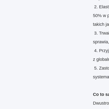
2. Elas
50% w p
takich 
3. Trwa
sprawia,
4. Przy
z globa
5. Zast
systema
Co to 
Dwustro