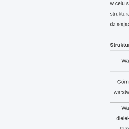
w celu 
struktu
działaj
Struktu
Wa
Górn
warstw
Wa
diele
ter