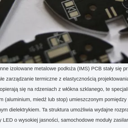
nne izolowane metalowe podłoża (IMS) PCB stały się pr
łe zarządzanie termiczne z elastycznością projektowani
 opierają się na rdzeniach z włókna szklanego, te specja
m (aluminium, miedź lub stop) umieszczonym pomiędzy
nym dielektrykiem. Ta struktura umożliwia wydajne rozpr
dy LED o wysokiej jasności, samochodowe moduły zasilan