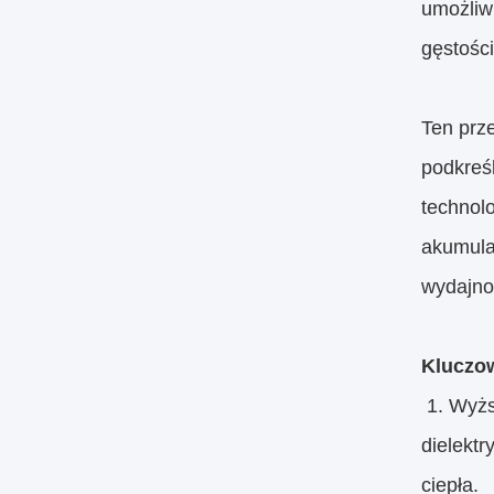
umożliw
gęstości
Ten prz
podkreś
technol
akumula
wydajno
Kluczo
1. Wyżs
dielekt
ciepła.