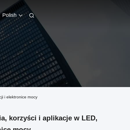
Polish
ji i elektronice mocy
, korzyści i aplikacje w LED,
onice mocy