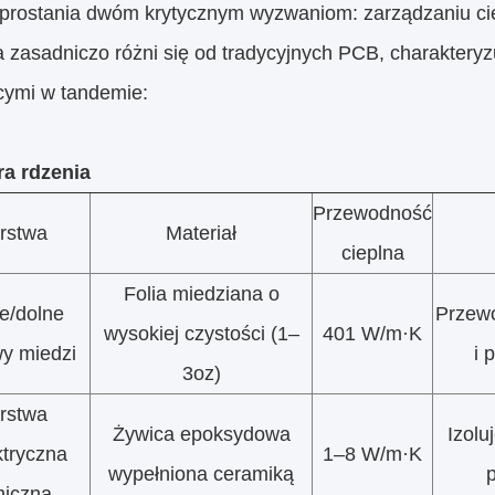
sprostania dwóm krytycznym wyzwaniom: zarządzaniu ciep
ra zasadniczo różni się od tradycyjnych PCB, charaktery
ącymi w tandemie:
ra rdzenia
Przewodność
rstwa
Materiał
cieplna
Folia miedziana o
e/dolne
Przewo
wysokiej czystości (1–
401 W/m·K
y miedzi
i 
3oz)
rstwa
Żywica epoksydowa
Izolu
ktryczna
1–8 W/m·K
wypełniona ceramiką
p
miczna