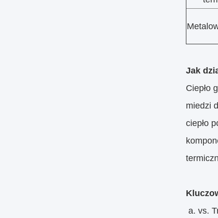
Metalow
Jak dzi
Ciepło 
miedzi 
ciepło p
kompone
termicz
Kluczo
a. vs. 