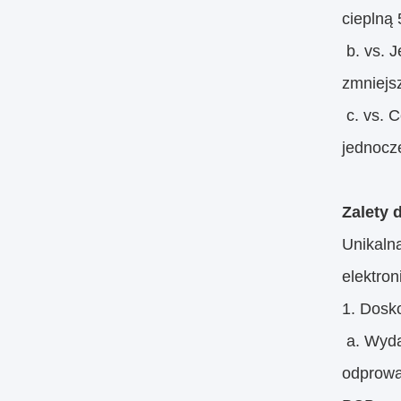
cieplną 
b. vs. 
zmniejsz
c. vs. 
jednocz
Zalety
Unikaln
elektron
1. Dosk
a. Wyda
odprowa