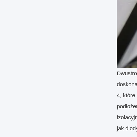
Dwustro
doskona
4, które
podłoże
izolacyj
jak dio