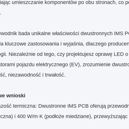
iając umieszczanie komponentów po obu stronach, co p
.
ewodnik bada unikalne właściwości dwustronnych IMS P
la kluczowe zastosowania i wyjaśnia, dlaczego producen
ogii. Niezależnie od tego, czy projektujesz oprawę LED
torami pojazdu elektrycznego (EV), zrozumienie dwus
ść, niezawodność i trwałość.
we wnioski
zość termiczna: Dwustronne IMS PCB oferują przewodn
ryczna) i 400 W/m·K (podłoże miedziane), przewyższając