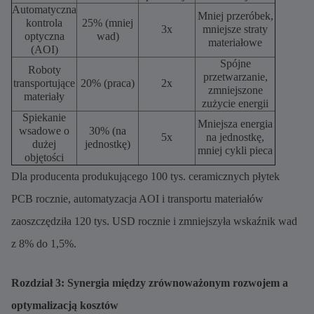
Automatyczna
Mniej przeróbek,
kontrola
25% (mniej
3x
mniejsze straty
optyczna
wad)
materiałowe
(AOI)
Spójne
Roboty
przetwarzanie,
transportujące
20% (praca)
2x
zmniejszone
materiały
zużycie energii
Spiekanie
Mniejsza energia
wsadowe o
30% (na
5x
na jednostkę,
dużej
jednostkę)
mniej cykli pieca
objętości
Dla producenta produkującego 100 tys. ceramicznych płytek
PCB rocznie, automatyzacja AOI i transportu materiałów
zaoszczędziła 120 tys. USD rocznie i zmniejszyła wskaźnik wad
z 8% do 1,5%.
Rozdział 3: Synergia między zrównoważonym rozwojem a
optymalizacją kosztów