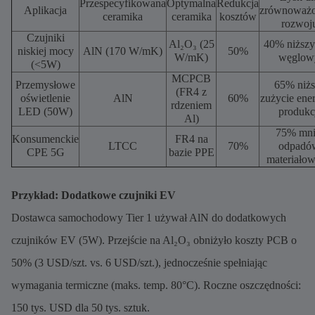
Przespecyfikowana
Optymalna
Redukcja
Aplikacja
zrównoważ
ceramika
ceramika
kosztów
rozwoj
Czujniki
Al₂O₃ (25
40% niższy
niskiej mocy
AlN (170 W/mK)
50%
W/mK)
węglow
(<5W)
MCPCB
Przemysłowe
65% niżs
(FR4 z
oświetlenie
AlN
60%
zużycie ene
rdzeniem
LED (50W)
produkc
Al)
75% mni
Konsumenckie
FR4 na
LTCC
70%
odpadó
CPE 5G
bazie PPE
materiało
Przykład: Dodatkowe czujniki EV
Dostawca samochodowy Tier 1 używał AlN do dodatkowych
czujników EV (5W). Przejście na Al₂O₃ obniżyło koszty PCB o
50% (3 USD/szt. vs. 6 USD/szt.), jednocześnie spełniając
wymagania termiczne (maks. temp. 80°C). Roczne oszczędności:
150 tys. USD dla 50 tys. sztuk.