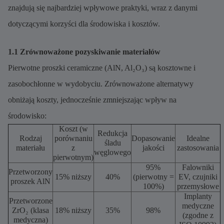
znajdują się najbardziej wpływowe praktyki, wraz z danymi
dotyczącymi korzyści dla środowiska i kosztów.
1.1 Zrównoważone pozyskiwanie materiałów
Pierwotne proszki ceramiczne (AlN, Al₂O₃) są kosztowne i
zasobochłonne w wydobyciu. Zrównoważone alternatywy
obniżają koszty, jednocześnie zmniejszając wpływ na
środowisko:
Koszt (w
Redukcja
Rodzaj
porównaniu
Dopasowanie
Idealne
śladu
materiału
z
jakości
zastosowania
węglowego
pierwotnym)
95%
Falowniki
Przetworzony
15% niższy
40%
(pierwotny =
EV, czujniki
proszek AlN
100%)
przemysłowe
Implanty
Przetworzone
medyczne
ZrO₂ (klasa
18% niższy
35%
98%
(zgodne z
medyczna)