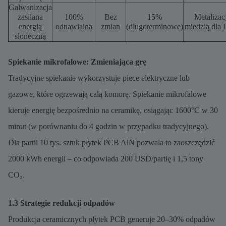
Galwanizacja
zasilana
100%
Bez
15%
Metalizac
energią
odnawialna
zmian
(długoterminowe)
miedzią dla
słoneczną
Spiekanie mikrofalowe: Zmieniająca grę
Tradycyjne spiekanie wykorzystuje piece elektryczne lub
gazowe, które ogrzewają całą komorę. Spiekanie mikrofalowe
kieruje energię bezpośrednio na ceramikę, osiągając 1600°C w 30
minut (w porównaniu do 4 godzin w przypadku tradycyjnego).
Dla partii 10 tys. sztuk płytek PCB AlN pozwala to zaoszczędzić
2000 kWh energii – co odpowiada 200 USD/partię i 1,5 tony
CO₂.
1.3 Strategie redukcji odpadów
Produkcja ceramicznych płytek PCB generuje 20–30% odpadów