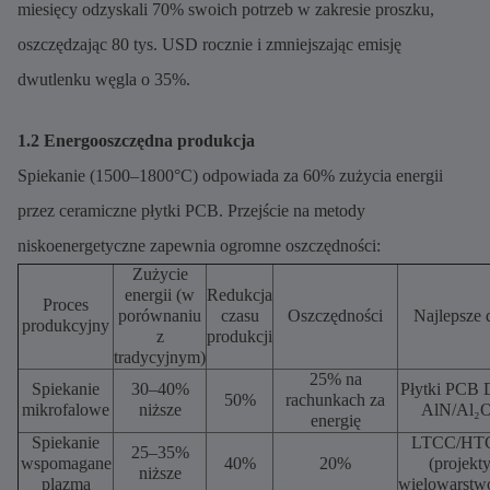
miesięcy odzyskali 70% swoich potrzeb w zakresie proszku,
oszczędzając 80 tys. USD rocznie i zmniejszając emisję
dwutlenku węgla o 35%.
1.2 Energooszczędna produkcja
Spiekanie (1500–1800°C) odpowiada za 60% zużycia energii
przez ceramiczne płytki PCB. Przejście na metody
niskoenergetyczne zapewnia ogromne oszczędności:
Zużycie
energii (w
Redukcja
Proces
porównaniu
czasu
Oszczędności
Najlepsze 
produkcyjny
z
produkcji
tradycyjnym)
25% na
Spiekanie
30–40%
Płytki PCB
50%
rachunkach za
mikrofalowe
niższe
AlN/Al₂
energię
Spiekanie
LTCC/HT
25–35%
wspomagane
40%
20%
(projekt
niższe
plazmą
wielowarstw