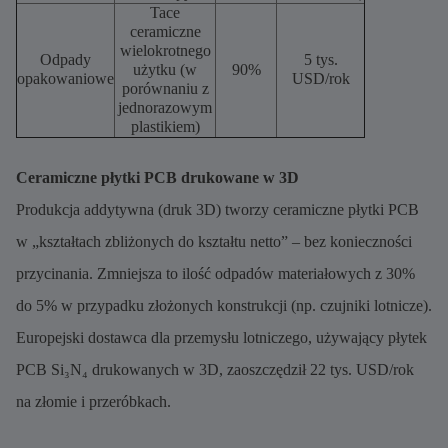
Tace
ceramiczne
wielokrotnego
Odpady
5 tys.
użytku (w
90%
opakowaniowe
USD/rok
porównaniu z
jednorazowym
plastikiem)
Ceramiczne płytki PCB drukowane w 3D
Produkcja addytywna (druk 3D) tworzy ceramiczne płytki PCB
w „kształtach zbliżonych do kształtu netto” – bez konieczności
przycinania. Zmniejsza to ilość odpadów materiałowych z 30%
do 5% w przypadku złożonych konstrukcji (np. czujniki lotnicze).
Europejski dostawca dla przemysłu lotniczego, używający płytek
PCB Si₃N₄ drukowanych w 3D, zaoszczędził 22 tys. USD/rok
na złomie i przeróbkach.