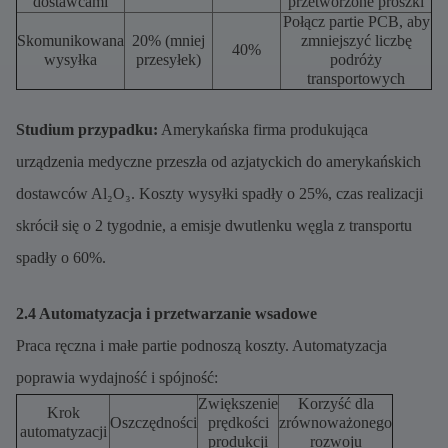
dostawcami
przetworzone proszki
Połącz partie PCB, aby
Skomunikowana
20% (mniej
zmniejszyć liczbę
40%
wysyłka
przesyłek)
podróży
transportowych
Studium przypadku:
Amerykańska firma produkująca
urządzenia medyczne przeszła od azjatyckich do amerykańskich
dostawców Al₂O₃. Koszty wysyłki spadły o 25%, czas realizacji
skrócił się o 2 tygodnie, a emisje dwutlenku węgla z transportu
spadły o 60%.
2.4 Automatyzacja i przetwarzanie wsadowe
Praca ręczna i małe partie podnoszą koszty. Automatyzacja
poprawia wydajność i spójność:
Zwiększenie
Korzyść dla
Krok
Oszczędności
prędkości
zrównoważonego
automatyzacji
produkcji
rozwoju