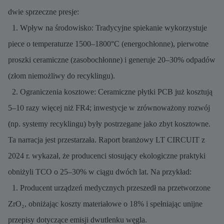
dwie sprzeczne presje:
1. Wpływ na środowisko: Tradycyjne spiekanie wykorzystuje
piece o temperaturze 1500–1800°C (energochłonne), pierwotne
proszki ceramiczne (zasobochłonne) i generuje 20–30% odpadów
(złom niemożliwy do recyklingu).
2. Ograniczenia kosztowe: Ceramiczne płytki PCB już kosztują
5–10 razy więcej niż FR4; inwestycje w zrównoważony rozwój
(np. systemy recyklingu) były postrzegane jako zbyt kosztowne.
Ta narracja jest przestarzała. Raport branżowy LT CIRCUIT z
2024 r. wykazał, że producenci stosujący ekologiczne praktyki
obniżyli TCO o 25–30% w ciągu dwóch lat. Na przykład:
1. Producent urządzeń medycznych przeszedł na przetworzone
ZrO₂, obniżając koszty materiałowe o 18% i spełniając unijne
przepisy dotyczące emisji dwutlenku węgla.