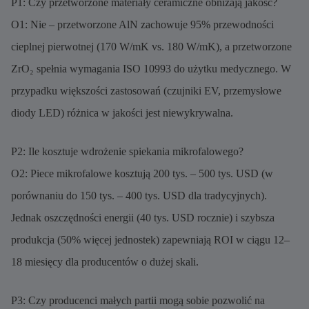
P1: Czy przetworzone materiały ceramiczne obniżają jakość?
O1: Nie – przetworzone AlN zachowuje 95% przewodności
cieplnej pierwotnej (170 W/mK vs. 180 W/mK), a przetworzone
ZrO₂ spełnia wymagania ISO 10993 do użytku medycznego. W
przypadku większości zastosowań (czujniki EV, przemysłowe
diody LED) różnica w jakości jest niewykrywalna.
P2: Ile kosztuje wdrożenie spiekania mikrofalowego?
O2: Piece mikrofalowe kosztują 200 tys. – 500 tys. USD (w
porównaniu do 150 tys. – 400 tys. USD dla tradycyjnych).
Jednak oszczędności energii (40 tys. USD rocznie) i szybsza
produkcja (50% więcej jednostek) zapewniają ROI w ciągu 12–
18 miesięcy dla producentów o dużej skali.
P3: Czy producenci małych partii mogą sobie pozwolić na