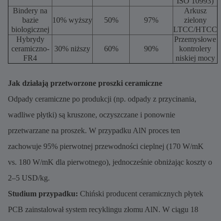
ISO 10993)
Bindery na
Arkusz
bazie
10% wyższy
50%
97%
zielony
biologicznej
LTCC/HTCC
Hybrydy
Przemysłowe
ceramiczno-
30% niższy
60%
90%
kontrolery
FR4
niskiej mocy
Jak działają przetworzone proszki ceramiczne
Odpady ceramiczne po produkcji (np. odpady z przycinania,
wadliwe płytki) są kruszone, oczyszczane i ponownie
przetwarzane na proszek. W przypadku AlN proces ten
zachowuje 95% pierwotnej przewodności cieplnej (170 W/mK
vs. 180 W/mK dla pierwotnego), jednocześnie obniżając koszty o
2–5 USD/kg.
Studium przypadku:
Chiński producent ceramicznych płytek
PCB zainstalował system recyklingu złomu AlN. W ciągu 18