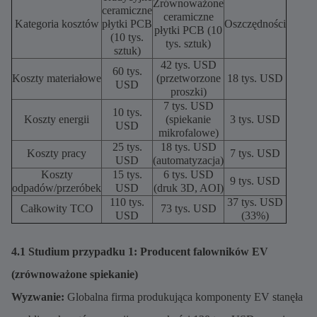
Zrównoważone
ceramiczne
ceramiczne
Kategoria kosztów
płytki PCB
Oszczędności
płytki PCB (10
(10 tys.
tys. sztuk)
sztuk)
42 tys. USD
60 tys.
Koszty materiałowe
(przetworzone
18 tys. USD
USD
proszki)
7 tys. USD
10 tys.
Koszty energii
(spiekanie
3 tys. USD
USD
mikrofalowe)
25 tys.
18 tys. USD
Koszty pracy
7 tys. USD
USD
(automatyzacja)
Koszty
15 tys.
6 tys. USD
9 tys. USD
odpadów/przeróbek
USD
(druk 3D, AOI)
110 tys.
37 tys. USD
Całkowity TCO
73 tys. USD
USD
(33%)
4.1 Studium przypadku 1: Producent falowników EV
(zrównoważone spiekanie)
Wyzwanie:
Globalna firma produkująca komponenty EV stanęła