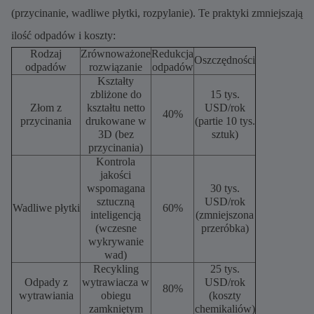
(przycinanie, wadliwe płytki, rozpylanie). Te praktyki zmniejszają
ilość odpadów i koszty:
Rodzaj
Zrównoważone
Redukcja
Oszczędności
odpadów
rozwiązanie
odpadów
Kształty
zbliżone do
15 tys.
Złom z
kształtu netto
USD/rok
40%
przycinania
drukowane w
(partie 10 tys.
3D (bez
sztuk)
przycinania)
Kontrola
jakości
wspomagana
30 tys.
sztuczną
USD/rok
Wadliwe płytki
60%
inteligencją
(zmniejszona
(wczesne
przeróbka)
wykrywanie
wad)
Recykling
25 tys.
Odpady z
wytrawiacza w
USD/rok
80%
wytrawiania
obiegu
(koszty
zamkniętym
chemikaliów)