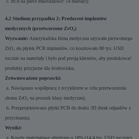
c. ROI na piece mikrofalowe: 14 miesięcy.
4.2 Studium przypadku 2: Producent implantów
medycznych (przetworzone ZrO₂)
Wyzwanie:
Amerykańska firma medyczna używała pierwotnego
ZrO₂ do płytek PCB implantów, co kosztowało 80 tys. USD
rocznie na materiały i było pod presją klientów, aby produkować
produkty przyjazne dla środowiska.
Zrównoważone poprawki:
a. Nawiązano współpracę z recyklerem w celu przetworzenia
złomu ZrO₂ na proszek klasy medycznej.
b. Przeprojektowano płytki PCB do druku 3D (brak odpadów z
przycinania).
Wyniki:
a. Koszty materiałowe obniżono o 18% (14,4 tys. USD rocznie).