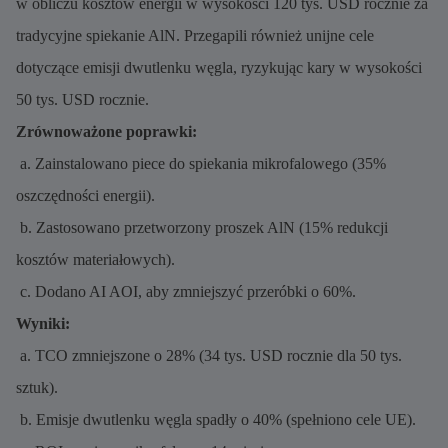
w obliczu kosztów energii w wysokości 120 tys. USD rocznie za
tradycyjne spiekanie AlN. Przegapili również unijne cele
dotyczące emisji dwutlenku węgla, ryzykując kary w wysokości
50 tys. USD rocznie.
Zrównoważone poprawki:
a. Zainstalowano piece do spiekania mikrofalowego (35%
oszczędności energii).
b. Zastosowano przetworzony proszek AlN (15% redukcji
kosztów materiałowych).
c. Dodano AI AOI, aby zmniejszyć przeróbki o 60%.
Wyniki:
a. TCO zmniejszone o 28% (34 tys. USD rocznie dla 50 tys.
sztuk).
b. Emisje dwutlenku węgla spadły o 40% (spełniono cele UE).