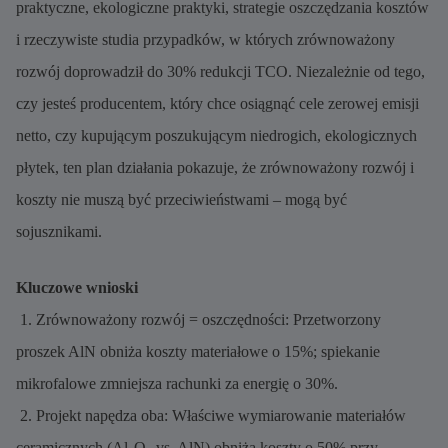
praktyczne, ekologiczne praktyki, strategie oszczędzania kosztów
i rzeczywiste studia przypadków, w których zrównoważony
rozwój doprowadził do 30% redukcji TCO. Niezależnie od tego,
czy jesteś producentem, który chce osiągnąć cele zerowej emisji
netto, czy kupującym poszukującym niedrogich, ekologicznych
płytek, ten plan działania pokazuje, że zrównoważony rozwój i
koszty nie muszą być przeciwieństwami – mogą być
sojusznikami.
Kluczowe wnioski
1. Zrównoważony rozwój = oszczędności: Przetworzony
proszek AlN obniża koszty materiałowe o 15%; spiekanie
mikrofalowe zmniejsza rachunki za energię o 30%.
2. Projekt napędza oba: Właściwe wymiarowanie materiałów
ceramicznych (Al₂O₃ vs. AlN) obniża koszty o 50% przy