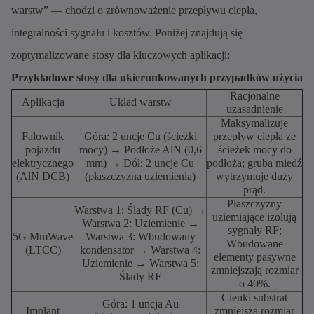
warstw” — chodzi o zrównoważenie przepływu ciepła,
integralności sygnału i kosztów. Poniżej znajdują się
zoptymalizowane stosy dla kluczowych aplikacji:
Przykładowe stosy dla ukierunkowanych przypadków użycia
Racjonalne
Aplikacja
Układ warstw
uzasadnienie
Maksymalizuje
Falownik
Góra: 2 uncje Cu (ścieżki
przepływ ciepła ze
pojazdu
mocy) → Podłoże AlN (0,6
ścieżek mocy do
elektrycznego
mm) → Dół: 2 uncje Cu
podłoża; gruba miedź
(AlN DCB)
(płaszczyzna uziemienia)
wytrzymuje duży
prąd.
Płaszczyzny
Warstwa 1: Ślady RF (Cu) →
uziemiające izolują
Warstwa 2: Uziemienie →
sygnały RF;
5G MmWave
Warstwa 3: Wbudowany
Wbudowane
(LTCC)
kondensator → Warstwa 4:
elementy pasywne
Uziemienie → Warstwa 5:
zmniejszają rozmiar
Ślady RF
o 40%.
Cienki substrat
Góra: 1 uncja Au
Implant
zmniejsza rozmiar