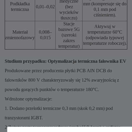
medyczne
Podkładka
mm (kompresuje się do
0,01–0,02
(bez
termiczna
0,1 mm pod
wycieków
ciśnieniem).
tłuszczu)
Stacje
Aktywuj w
bazowe 5G
Materiał
0,008–
temperaturze 60°C
(szeroki
zmiennofazowy
0,015
(odpowiada typowej
zakres
temperaturze roboczej).
temperatur)
Studium przypadku: Optymalizacja termiczna falownika EV
Produkowane przez producenta płytki PCB AlN DCB do
falowników 800 V charakteryzowały się 12% awaryjnością z
powodu gorących punktów o temperaturze 180°C.
Wdrożone optymalizacje:
1. Dodano przelotki termiczne 0,3 mm (skok 0,2 mm) pod
tranzystorami IGBT.
2.Zużyta pasta termoprzewodząca (grubość 0,1mm) + radiator