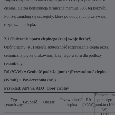
cieplna, ale zła konstrukcja termiczna marnuje 50% tej korzyści.
Poniżej znajdują się szczegóły, które powodują lub przerywają
rozpraszanie ciepła.
2.1 Obliczanie oporu cieplnego (znaj swoje liczby!)
Opór cieplny (Rθ) określa skuteczność rozpraszania ciepła przez
ceramiczną płytkę drukowaną. Użyj tego wzoru dla podłoży
ceramicznych:
Rθ (°C/W) = Grubość podłoża (mm) / (Przewodność cieplna
(W/mK) × Powierzchnia (m²))
Przykład: AlN vs. Al₂O₃ Opór cieplny
Temperatura
Typ
Przewodność
Rθ
gorącego
Grubość
Obszar
ceramiczny
cieplna
(°C/W)
punktu (100
W)
13°C