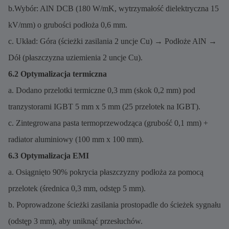
b.Wybór: AlN DCB (180 W/mK, wytrzymałość dielektryczna 15
kV/mm) o grubości podłoża 0,6 mm.
c. Układ: Góra (ścieżki zasilania 2 uncje Cu) → Podłoże AlN →
Dół (płaszczyzna uziemienia 2 uncje Cu).
6.2 Optymalizacja termiczna
a. Dodano przelotki termiczne 0,3 mm (skok 0,2 mm) pod
tranzystorami IGBT 5 mm x 5 mm (25 przelotek na IGBT).
c. Zintegrowana pasta termoprzewodząca (grubość 0,1 mm) +
radiator aluminiowy (100 mm x 100 mm).
6.3 Optymalizacja EMI
a. Osiągnięto 90% pokrycia płaszczyzny podłoża za pomocą
przelotek (średnica 0,3 mm, odstęp 5 mm).
b. Poprowadzone ścieżki zasilania prostopadle do ścieżek sygnału
(odstęp 3 mm), aby uniknąć przesłuchów.