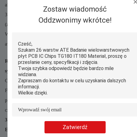
aluminiowy.
Zostaw wiadomość
3. Zwiększona szerokość ścieżki miedzi z 2 mm do 3 mm
Oddzwonimy wkrótce!
(zmniejszenie strat przewodzenia).
Wynik: temperatura gorącego punktu spadła do 85°C; wskaźnik
awaryjności spadł do 1,2%.
Rozdział 3: Optymalizacja projektu EMI/EMC – utrzymuj
sygnały w czystości
Ceramiczne płytki PCB zapewniają lepszą wydajność EMI niż
FR4, ale nadal wymagają optymalizacji, aby uniknąć
przesłuchów i zakłóceń, szczególnie w konstrukcjach o wysokiej
częstotliwości.
3.1 Optymalizacja płaszczyzny uziemienia (podstawa kontroli
Zatwierdź
EMI)