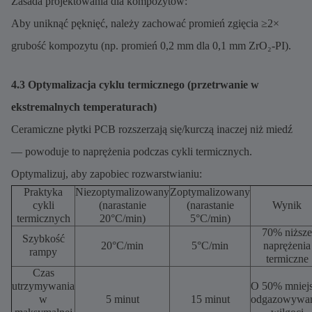
Zasada projektowania dla kompozytów:
Aby uniknąć pęknięć, należy zachować promień zgięcia ≥2×
grubość kompozytu (np. promień 0,2 mm dla 0,1 mm ZrO₂-PI).
4.3 Optymalizacja cyklu termicznego (przetrwanie w
ekstremalnych temperaturach)
Ceramiczne płytki PCB rozszerzają się/kurczą inaczej niż miedź
— powoduje to naprężenia podczas cykli termicznych.
Optymalizuj, aby zapobiec rozwarstwianiu:
Praktyka
Niezoptymalizowany
Zoptymalizowany
cykli
(narastanie
(narastanie
Wynik
termicznych
20°C/min)
5°C/min)
70% niższe
Szybkość
20°C/min
5°C/min
naprężenia
rampy
termiczne
Czas
utrzymywania
O 50% mniej
w
5 minut
15 minut
odgazowywan