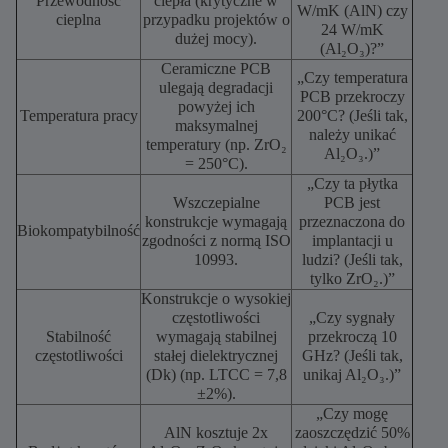
Przewodność
ciepła (krytyczne w
W/mK (AlN) czy
cieplna
przypadku projektów o
24 W/mK
dużej mocy).
(Al₂O₃)?”
Ceramiczne PCB
„Czy temperatura
ulegają degradacji
PCB przekroczy
powyżej ich
Temperatura pracy
200°C? (Jeśli tak,
maksymalnej
należy unikać
temperatury (np. ZrO₂
Al₂O₃.)”
= 250°C).
„Czy ta płytka
Wszczepialne
PCB jest
konstrukcje wymagają
przeznaczona do
Biokompatybilność
zgodności z normą ISO
implantacji u
10993.
ludzi? (Jeśli tak,
tylko ZrO₂.)”
Konstrukcje o wysokiej
częstotliwości
„Czy sygnały
Stabilność
wymagają stabilnej
przekroczą 10
częstotliwości
stałej dielektrycznej
GHz? (Jeśli tak,
(Dk) (np. LTCC = 7,8
unikaj Al₂O₃.)”
±2%).
„Czy mogę
AlN kosztuje 2x
zaoszczędzić 50%