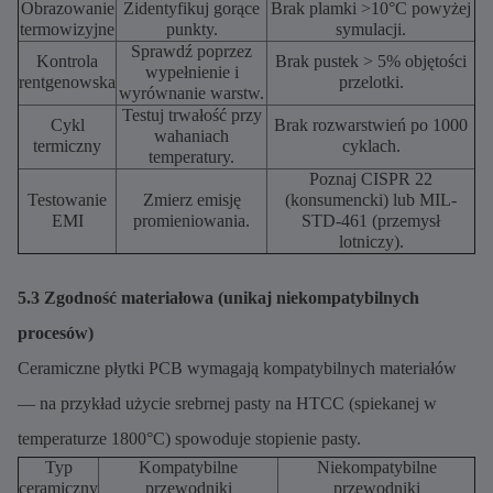
Obrazowanie
Zidentyfikuj gorące
Brak plamki >10°C powyżej
termowizyjne
punkty.
symulacji.
Sprawdź poprzez
Kontrola
Brak pustek > 5% objętości
wypełnienie i
rentgenowska
przelotki.
wyrównanie warstw.
Testuj trwałość przy
Cykl
Brak rozwarstwień po 1000
wahaniach
termiczny
cyklach.
temperatury.
Poznaj CISPR 22
Testowanie
Zmierz emisję
(konsumencki) lub MIL-
EMI
promieniowania.
STD-461 (przemysł
lotniczy).
5.3 Zgodność materiałowa (unikaj niekompatybilnych
procesów)
Ceramiczne płytki PCB wymagają kompatybilnych materiałów
— na przykład użycie srebrnej pasty na HTCC (spiekanej w
temperaturze 1800°C) spowoduje stopienie pasty.
Typ
Kompatybilne
Niekompatybilne
ceramiczny
przewodniki
przewodniki