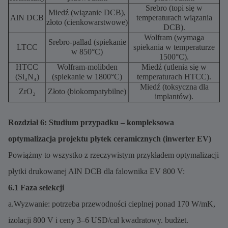
Srebro (topi się w
Miedź (wiązanie DCB),
AlN DCB
temperaturach wiązania
złoto (cienkowarstwowe)
DCB).
Wolfram (wymaga
Srebro-pallad (spiekanie
LTCC
spiekania w temperaturze
w 850°C)
1500°C).
HTCC
Wolfram-molibden
Miedź (utlenia się w
(Si₃N₄)
(spiekanie w 1800°C)
temperaturach HTCC).
Miedź (toksyczna dla
ZrO₂
Złoto (biokompatybilne)
implantów).
Rozdział 6: Studium przypadku – kompleksowa
optymalizacja projektu płytek ceramicznych (inwerter EV)
Powiążmy to wszystko z rzeczywistym przykładem optymalizacji
płytki drukowanej AlN DCB dla falownika EV 800 V:
6.1 Faza selekcji
a.Wyzwanie: potrzeba przewodności cieplnej ponad 170 W/mK,
izolacji 800 V i ceny 3–6 USD/cal kwadratowy. budżet.