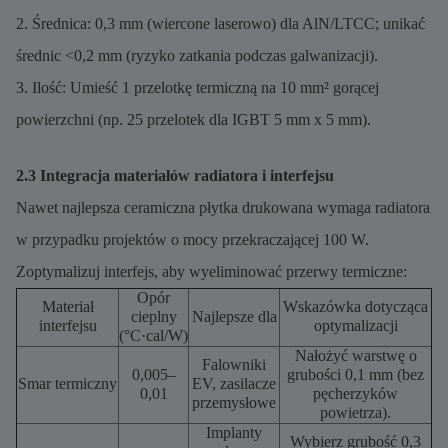
2. Średnica: 0,3 mm (wiercone laserowo) dla AlN/LTCC; unikać
średnic <0,2 mm (ryzyko zatkania podczas galwanizacji).
3. Ilość: Umieść 1 przelotkę termiczną na 10 mm² gorącej
powierzchni (np. 25 przelotek dla IGBT 5 mm x 5 mm).
2.3 Integracja materiałów radiatora i interfejsu
Nawet najlepsza ceramiczna płytka drukowana wymaga radiatora
w przypadku projektów o mocy przekraczającej 100 W.
Zoptymalizuj interfejs, aby wyeliminować przerwy termiczne:
Opór
Materiał
Wskazówka dotycząca
cieplny
Najlepsze dla
interfejsu
optymalizacji
(°C·cal/W)
Nałożyć warstwę o
Falowniki
0,005–
grubości 0,1 mm (bez
Smar termiczny
EV, zasilacze
0,01
pęcherzyków
przemysłowe
powietrza).
Implanty
Wybierz grubość 0,3