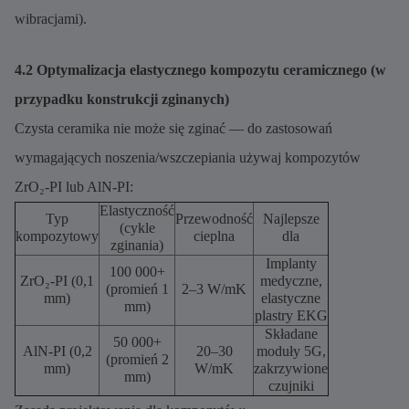
wibracjami).
4.2 Optymalizacja elastycznego kompozytu ceramicznego (w
przypadku konstrukcji zginanych)
Czysta ceramika nie może się zginać — do zastosowań
wymagających noszenia/wszczepiania używaj kompozytów
ZrO₂-PI lub AlN-PI:
Elastyczność
Typ
Przewodność
Najlepsze
(cykle
kompozytowy
cieplna
dla
zginania)
Implanty
100 000+
ZrO₂-PI (0,1
medyczne,
(promień 1
2–3 W/mK
mm)
elastyczne
mm)
plastry EKG
Składane
50 000+
AlN-PI (0,2
20–30
moduły 5G,
(promień 2
mm)
W/mK
zakrzywione
mm)
czujniki