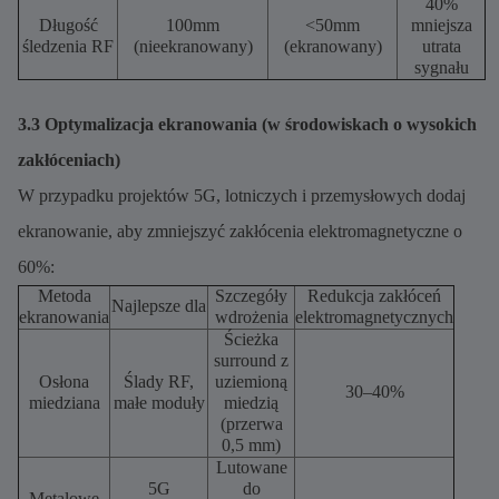
40%
Długość
100mm
<50mm
mniejsza
śledzenia RF
(nieekranowany)
(ekranowany)
utrata
sygnału
3.3 Optymalizacja ekranowania (w środowiskach o wysokich
zakłóceniach)
W przypadku projektów 5G, lotniczych i przemysłowych dodaj
ekranowanie, aby zmniejszyć zakłócenia elektromagnetyczne o
60%:
Metoda
Szczegóły
Redukcja zakłóceń
Najlepsze dla
ekranowania
wdrożenia
elektromagnetycznych
Ścieżka
surround z
Osłona
Ślady RF,
uziemioną
30–40%
miedziana
małe moduły
miedzią
(przerwa
0,5 mm)
Lutowane
5G
do
Metalowe