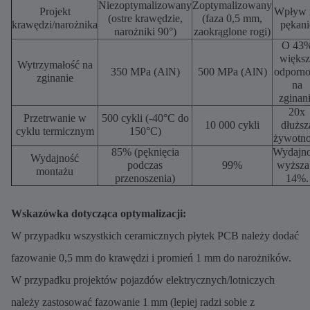
Niezoptymalizowany
Zoptymalizowany
Projekt
Wpływ 
(ostre krawędzie,
(faza 0,5 mm,
krawędzi/narożnika
pękani
narożniki 90°)
zaokrąglone rogi)
O 43
większ
Wytrzymałość na
350 MPa (AlN)
500 MPa (AlN)
odporno
zginanie
na
zginan
20x
Przetrwanie w
500 cykli (-40°C do
10 000 cykli
dłuższ
cyklu termicznym
150°C)
żywotno
85% (pęknięcia
Wydajn
Wydajność
podczas
99%
wyższa
montażu
przenoszenia)
14%.
Wskazówka dotycząca optymalizacji:
W przypadku wszystkich ceramicznych płytek PCB należy dodać
fazowanie 0,5 mm do krawędzi i promień 1 mm do narożników.
W przypadku projektów pojazdów elektrycznych/lotniczych
należy zastosować fazowanie 1 mm (lepiej radzi sobie z