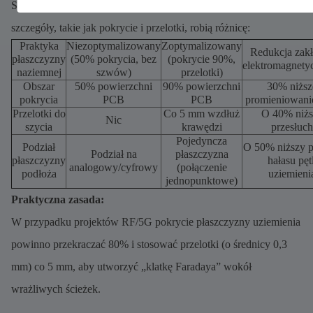
Solidna płaszczyzna podłoża nie podlega negocjacjom, ale
szczegóły, takie jak pokrycie i przelotki, robią różnicę:
Praktyka
Niezoptymalizowany
Zoptymalizowany
Redukcja zak
płaszczyzny
(50% pokrycia, bez
(pokrycie 90%,
elektromagnety
naziemnej
szwów)
przelotki)
Obszar
50% powierzchni
90% powierzchni
30% niższ
pokrycia
PCB
PCB
promieniowani
Przelotki do
Co 5 mm wzdłuż
O 40% niżs
Nic
szycia
krawędzi
przesłuch
Pojedyncza
Podział
O 50% niższy 
Podział na
płaszczyzna
płaszczyzny
hałasu pętl
analogowy/cyfrowy
(połączenie
podłoża
uziemieni
jednopunktowe)
Praktyczna zasada:
W przypadku projektów RF/5G pokrycie płaszczyzny uziemienia
powinno przekraczać 80% i stosować przelotki (o średnicy 0,3
mm) co 5 mm, aby utworzyć „klatkę Faradaya” wokół
wrażliwych ścieżek.