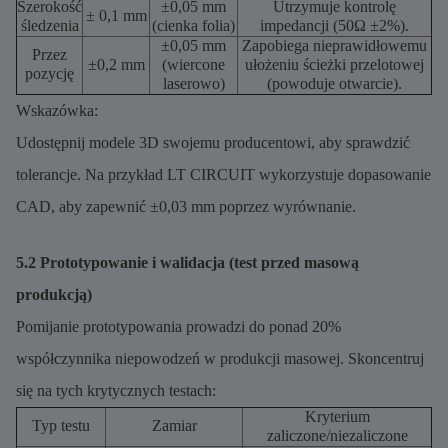
Szerokość
±0,05 mm
Utrzymuje kontrolę
± 0,1 mm
śledzenia
(cienka folia)
impedancji (50Ω ±2%).
±0,05 mm
Zapobiega nieprawidłowemu
Przez
±0,2 mm
(wiercone
ułożeniu ścieżki przelotowej
pozycję
laserowo)
(powoduje otwarcie).
Wskazówka:
Udostępnij modele 3D swojemu producentowi, aby sprawdzić
tolerancje. Na przykład LT CIRCUIT wykorzystuje dopasowanie
CAD, aby zapewnić ±0,03 mm poprzez wyrównanie.
5.2 Prototypowanie i walidacja (test przed masową
produkcją)
Pomijanie prototypowania prowadzi do ponad 20%
współczynnika niepowodzeń w produkcji masowej. Skoncentruj
się na tych krytycznych testach:
Kryterium
Typ testu
Zamiar
zaliczone/niezaliczone