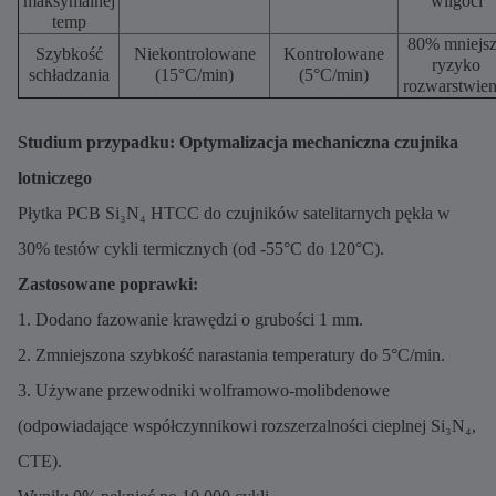
maksymalnej
wilgoci
temp
80% mniejs
Szybkość
Niekontrolowane
Kontrolowane
ryzyko
schładzania
(15°C/min)
(5°C/min)
rozwarstwien
Studium przypadku: Optymalizacja mechaniczna czujnika
lotniczego
Płytka PCB Si₃N₄ HTCC do czujników satelitarnych pękła w
30% testów cykli termicznych (od -55°C do 120°C).
Zastosowane poprawki:
1. Dodano fazowanie krawędzi o grubości 1 mm.
2. Zmniejszona szybkość narastania temperatury do 5°C/min.
3. Używane przewodniki wolframowo-molibdenowe
(odpowiadające współczynnikowi rozszerzalności cieplnej Si₃N₄,
CTE).