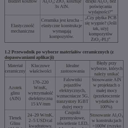
Budżet kosztów
Al₂O₃; ZrO₂ kosztuje
dzięki Al₂O₃ bez
3x AlN.
poświęcania
wydajności?”
„Czy płytka PCB
Ceramika jest krucha –
się wygnie? (Jeśli
Elastyczność
elastyczne konstrukcje
tak, użyj
mechaniczna
wymagają
kompozytów
kompozytów.
ZrO₂-PI.)”
1.2 Przewodnik po wyborze materiałów ceramicznych (z
dopasowaniami aplikacji)
Błędy przy
Materiał
Kluczowe
Idealne
wyborze, których
ceramiczny
właściwości
zastosowania
należy unikać
Falowniki
Stosowanie AlN
170–220
pojazdów
w projektach o
Azotek
W/mK,
elektrycznych,
małej mocy
glinu
wytrzymałość
wzmacniacze 5G,
(przekroczenie
(AlN)
dielektryczna
tranzystory IGBT
wydatków o
15 kV/mm
dużej mocy
100%).
Czujniki
24–29 W/mK,
Stosowanie Al₂O₃
Tlenek
przemysłowe,
2–5 USD/cal
w konstrukcjach
Glinu
oświetlenie LED,
kwadratowy.
>100W (ryzyko