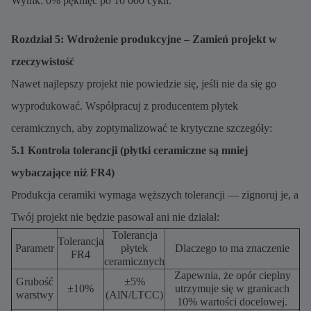
Wynik: 0% pęknięć po 10 000 cykli.
Rozdział 5: Wdrożenie produkcyjne – Zamień projekt w
rzeczywistość
Nawet najlepszy projekt nie powiedzie się, jeśli nie da się go
wyprodukować. Współpracuj z producentem płytek
ceramicznych, aby zoptymalizować te krytyczne szczegóły:
5.1 Kontrola tolerancji (płytki ceramiczne są mniej
wybaczające niż FR4)
Produkcja ceramiki wymaga węższych tolerancji — zignoruj ​​je, a
Twój projekt nie będzie pasował ani nie działał:
Tolerancja
Tolerancja
Parametr
płytek
Dlaczego to ma znaczenie
FR4
ceramicznych
Zapewnia, że ​​opór cieplny
Grubość
±5%
±10%
utrzymuje się w granicach
warstwy
(AlN/LTCC)
10% wartości docelowej.