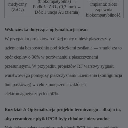
(biokompatybilna) →
medyczny
implantu; złoto
Podłoże ZrO₂ (0,3 mm) →
(ZrO₂)
zapewnia
Dół: 1 uncja Au (ziemia)
biokompatybilność.
Wskazówka dotycząca optymalizacji stosu:
W przypadku projektów o dużej mocy umieść płaszczyzny
uziemienia bezpośrednio pod ścieżkami zasilania — zmniejsza to
opór cieplny o 30% w porównaniu z płaszczyznami
przesuniętymi. W przypadku projektów RF warstwy sygnału
warstwowego pomiędzy płaszczyznami uziemienia (konfiguracja
linii paskowej) w celu zmniejszenia zakłóceń
elektromagnetycznych o 50%.
Rozdział 2: Optymalizacja projektu termicznego – dbaj o to,
aby ceramiczne płytki PCB były chłodne i niezawodne
Największą zaletą ceramicznych płytek PCB jest przewodność