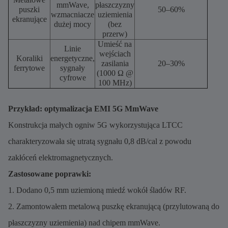
mmWave,
płaszczyzny
puszki
50–60%
wzmacniacze
uziemienia
ekranujące
dużej mocy
(bez
przerw)
Umieść na
Linie
wejściach
Koraliki
energetyczne,
zasilania
20–30%
ferrytowe
sygnały
(1000 Ω @
cyfrowe
100 MHz)
Przykład: optymalizacja EMI 5G MmWave
Konstrukcja małych ogniw 5G wykorzystująca LTCC
charakteryzowała się utratą sygnału 0,8 dB/cal z powodu
zakłóceń elektromagnetycznych.
Zastosowane poprawki:
1. Dodano 0,5 mm uziemioną miedź wokół śladów RF.
2. Zamontowałem metalową puszkę ekranującą (przylutowaną do
płaszczyzny uziemienia) nad chipem mmWave.