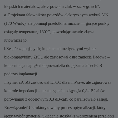
kiepskich materiałów, ale z powodu „luk w szczegółach”:
a. Projektant falowników pojazdów elektrycznych wybrał AlN
(170 W/mK), ale pominął przelotki termiczne — gorące punkty
osiągały temperaturę 180°C, powodując awarię złącza
lutowniczego.
bZespół zajmujący się implantami medycznymi wybrał
biokompatybilny ZrO₂, ale zastosował ostre zagięcia śladowe –
koncentracja naprężeń doprowadziła do pękania 25% PCB
podczas implantacji.
Inżynier cA 5G zastosował LTCC dla mmWave, ale zignorował
kontrolę impedancji – utrata sygnału osiągnęła 0,8 dB/cal (w
porównaniu z docelowym 0,3 dB/cal), co paraliżowało zasięg.
Rozwiązanie? Ustrukturyzowany proces optymalizacji, który
łączy wybór (materiał, układanie stosów) z wdrożeniem (przelotki