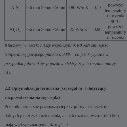
powyżej
AlN
0,6 mm
50mm×50mm
180 W/mK
0,13
temperatury
otoczenia
96°C
powyżej
Al₂O₃
0,6 mm
50mm×50mm
25 W/mK
0,96
temperatury
otoczenia
Kluczowy wniosek: niższy współczynnik Rθ AlN zmniejsza
temperaturę gorącego punktu o 83% – co jest krytyczne w
przypadku falowników pojazdów elektrycznych i wzmacniaczy
5G.
2.2 Optymalizacja termiczna (szczegół nr 1 dotyczący
rozprzestrzeniania się ciepła)
Przelotki termiczne przenoszą ciepło z górnych ścieżek do
dolnych płaszczyzn uziemienia, ale ich rozmiar, wysokość i ilość
mają większe znaczenie niż myślisz: