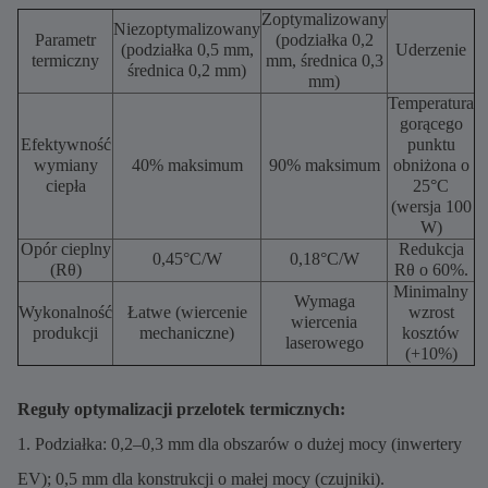
Zoptymalizowany
Niezoptymalizowany
Parametr
(podziałka 0,2
(podziałka 0,5 mm,
Uderzenie
termiczny
mm, średnica 0,3
średnica 0,2 mm)
mm)
Temperatura
gorącego
Efektywność
punktu
wymiany
40% maksimum
90% maksimum
obniżona o
ciepła
25°C
(wersja 100
W)
Opór cieplny
Redukcja
0,45°C/W
0,18°C/W
(Rθ)
Rθ o 60%.
Minimalny
Wymaga
Wykonalność
Łatwe (wiercenie
wzrost
wiercenia
produkcji
mechaniczne)
kosztów
laserowego
(+10%)
Reguły optymalizacji przelotek termicznych:
1. Podziałka: 0,2–0,3 mm dla obszarów o dużej mocy (inwertery
EV); 0,5 mm dla konstrukcji o małej mocy (czujniki).