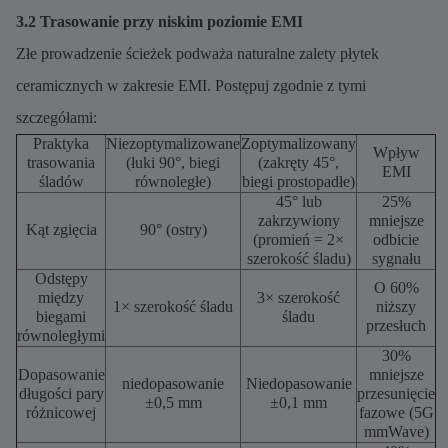
3.2 Trasowanie przy niskim poziomie EMI
Złe prowadzenie ścieżek podważa naturalne zalety płytek
ceramicznych w zakresie EMI. Postępuj zgodnie z tymi
szczegółami:
Praktyka
Niezoptymalizowane
Zoptymalizowany
Wpływ
trasowania
(łuki 90°, biegi
(zakręty 45°,
EMI
śladów
równoległe)
biegi prostopadłe)
45° lub
25%
zakrzywiony
mniejsze
Kąt zgięcia
90° (ostry)
(promień = 2×
odbicie
szerokość śladu)
sygnału
Odstępy
O 60%
między
3× szerokość
1× szerokość śladu
niższy
biegami
śladu
przesłuch
równoległymi
30%
Dopasowanie
mniejsze
niedopasowanie
Niedopasowanie
długości pary
przesunięcie
±0,5 mm
±0,1 mm
różnicowej
fazowe (5G
mmWave)