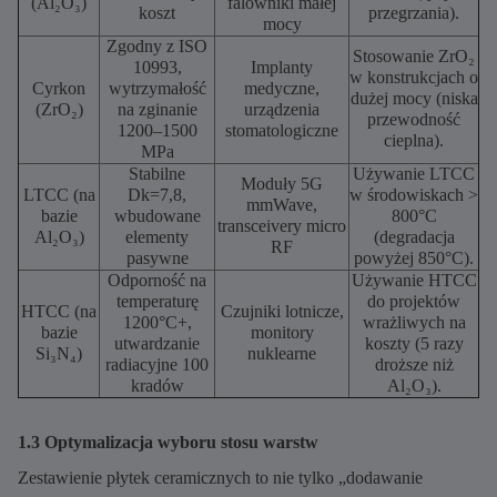
(Al₂O₃)
falowniki małej
koszt
przegrzania).
mocy
Zgodny z ISO
Stosowanie ZrO₂
10993,
Implanty
w konstrukcjach o
Cyrkon
wytrzymałość
medyczne,
dużej mocy (niska
(ZrO₂)
na zginanie
urządzenia
przewodność
1200–1500
stomatologiczne
cieplna).
MPa
Stabilne
Używanie LTCC
Moduły 5G
LTCC (na
Dk=7,8,
w środowiskach >
mmWave,
bazie
wbudowane
800°C
transceivery micro
Al₂O₃)
elementy
(degradacja
RF
pasywne
powyżej 850°C).
Odporność na
Używanie HTCC
temperaturę
do projektów
HTCC (na
Czujniki lotnicze,
1200°C+,
wrażliwych na
bazie
monitory
utwardzanie
koszty (5 razy
Si₃N₄)
nuklearne
radiacyjne 100
droższe niż
kradów
Al₂O₃).
1.3 Optymalizacja wyboru stosu warstw
Zestawienie płytek ceramicznych to nie tylko „dodawanie