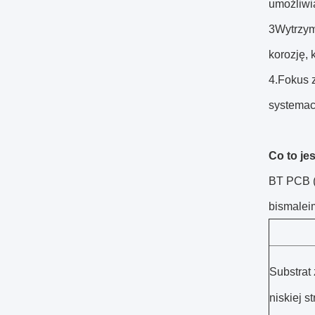
umożliwia
3Wytrzym
korozję, 
4.Fokus 
systemac
Co to je
BT PCB (
bismaleim
Substrat 
niskiej s