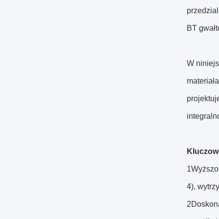
przedzia
BT gwałt
W niniej
materiała
projektu
integral
Kluczow
1Wyższoś
4), wytr
2Doskonał