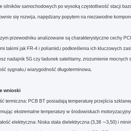
le silników samochodowych po wysoką częstotliwość stacji b
ownie się rozwija, napędzany popytem na niezawodne kompon
szym przewodniku analizowane są charakterystyczne cechy PCB
mi takimi jak FR-4 i poliamid,i podkreślenia ich kluczowych z
jesz nadajnik 5G czy ładunek satelitarny, zrozumienie mocnych
ność sygnału,i wiarygodność długoterminowa.
e wnioski
ć termiczna: PCB BT posiadają temperaturę przejścia szklane
zymując ekstremalne temperatury w środowiskach motoryzacyjny
ość elektryczna: Niska stała dielektryczna (3,38 ∼3,50) i min