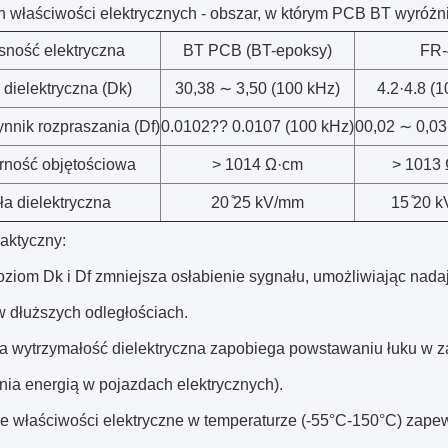
h właściwości elektrycznych - obszar, w którym PCB BT wyróżni
sność elektryczna
BT PCB (BT-epoksy)
FR-
 dielektryczna (Dk)
30,38 ∼ 3,50 (100 kHz)
4.2·4.8 (
nnik rozpraszania (Df)
0.0102?? 0.0107 (100 kHz)
00,02 ∼ 0,03
ność objętościowa
> 1014 Ω·cm
> 1013
ła dielektryczna
20 ̊25 kV/mm
15 ̊20 
aktyczny:
poziom Dk i Df zmniejsza osłabienie sygnału, umożliwiając nad
 dłuższych odległościach.
a wytrzymałość dielektryczna zapobiega powstawaniu łuku w z
nia energią w pojazdach elektrycznych).
ne właściwości elektryczne w temperaturze (-55°C-150°C) zapewn