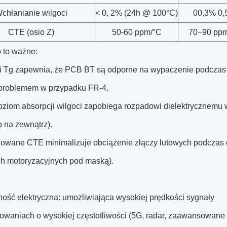
chłanianie wilgoci
< 0, 2% (24h @ 100°C)
00,3% 0
CTE (osio Z)
50-60 ppm/°C
70−90 pp
 to ważne:
i Tg zapewnia, że PCB BT są odporne na wypaczenie podczas lu
problemem w przypadku FR-4.
poziom absorpcji wilgoci zapobiega rozpadowi dielektrycznemu
b na zewnątrz).
olowane CTE minimalizuje obciążenie złączy lutowych podczas 
h motoryzacyjnych pod maską).
ność elektryczna: umożliwiająca wysokiej prędkości sygnały
owaniach o wysokiej częstotliwości (5G, radar, zaawansowane 