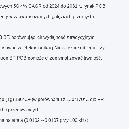
azowych 5G.4% CAGR od 2024 do 2031 r., rynek PCB
enty w zaawansowanych gałęziach przemysłu.
 BT, porównując ich wydajność z tradycyjnymi
astosowań w telekomunikacjiNiezależnie od tego, czy
 stron BT PCB pomoże ci zoptymalizować trwałość,
go (Tg) 180°C+ (w porównaniu z 130°170°C dla FR-
ch i przemysłowych.
imalna strata (0,0102 ∼0,0107 przy 100 kHz)