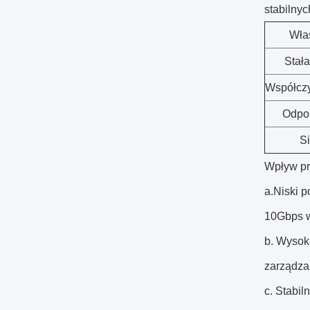
stabilnyc
Wła
Stała
Współczy
Odpor
Si
Wpływ pr
a.Niski 
10Gbps w
b. Wysok
zarządza
c. Stabil