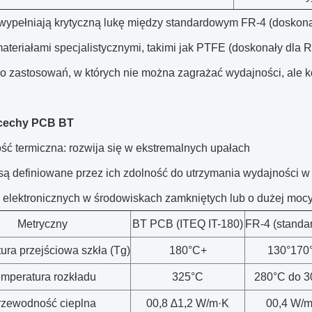
ypełniają krytyczną lukę między standardowym FR-4 (doskonały
ateriałami specjalistycznymi, takimi jak PTFE (doskonały dla 
do zastosowań, w których nie można zagrażać wydajności, ale k
cechy PCB BT
ść termiczna: rozwija się w ekstremalnych upałach
ą definiowane przez ich zdolność do utrzymania wydajności w 
 elektronicznych w środowiskach zamkniętych lub o dużej mocy
Metryczny
BT PCB (ITEQ IT-180)
FR-4 (standa
ura przejściowa szkła (Tg)
180°C+
130°170
mperatura rozkładu
325°C
280°C do 3
rzewodność cieplna
00,8 ∆1,2 W/m·K
00,4 W/m