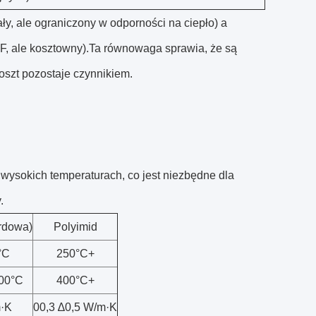
, ale ograniczony w odporności na ciepło) a
RF, ale kosztowny).Ta równowaga sprawia, że są
oszt pozostaje czynnikiem.
wysokich temperaturach, co jest niezbędne dla
.
rdowa)
Polyimid
°C
250°C+
00°C
400°C+
·K
00,3 ∆0,5 W/m·K