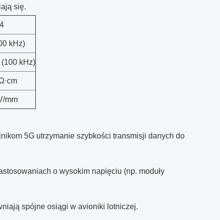
ają się.
4
100 kHz)
 (100 kHz)
 Ω·cm
kV/mm
ajnikom 5G utrzymanie szybkości transmisji danych do
astosowaniach o wysokim napięciu (np. moduły
iają spójne osiągi w avioniki lotniczej.