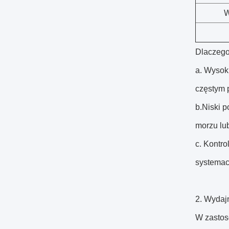
W
Dlaczego
a. Wysok
częstym 
b.Niski 
morzu lu
c. Kontr
systemac
2. Wydaj
W zastos