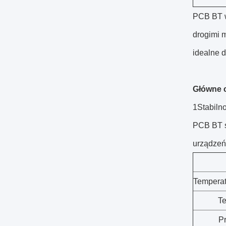
PCB BT w
drogimi m
idealne 
Główne 
1Stabilno
PCB BT s
urządzeń
Temperat
Te
P