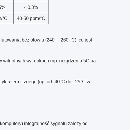
,5%
< 0,3%
m/°C
40-50 ppm/°C
towania bez ołowiu (240 ∼ 260 °C), co jest
 w wilgotnych warunkach (np. urządzenia 5G na
cyklu termicznego (np. od -40°C do 125°C w
komputery) integralność sygnału zależy od