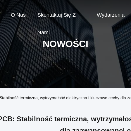
O Nas
Skontaktuj Się Z
Wydarzenia
Nami
NOWOŚCI
Stabilność termiczna, wytrzymałość elektryczna i kluczowe cechy dla 
PCB: Stabilność termiczna, wytrzymałoś
dla zaawansowanej el