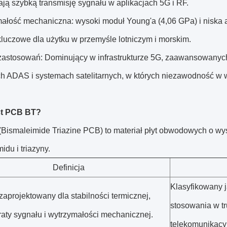
ją szybką transmisję sygnału w aplikacjach 5G i RF.
ałość mechaniczna: wysoki moduł Young'a (4,06 GPa) i niska ab
kluczowe dla użytku w przemyśle lotniczym i morskim.
zastosowań: Dominujący w infrastrukturze 5G, zaawansowany
h ADAS i systemach satelitarnych, w których niezawodność w w
st PCB BT?
Bismaleimide Triazine PCB) to materiał płyt obwodowych o wy
idu i triazyny.
Definicja
Klasyfikowany j
zaprojektowany dla stabilności termicznej,
stosowania w t
traty sygnału i wytrzymałości mechanicznej.
telekomunikacy