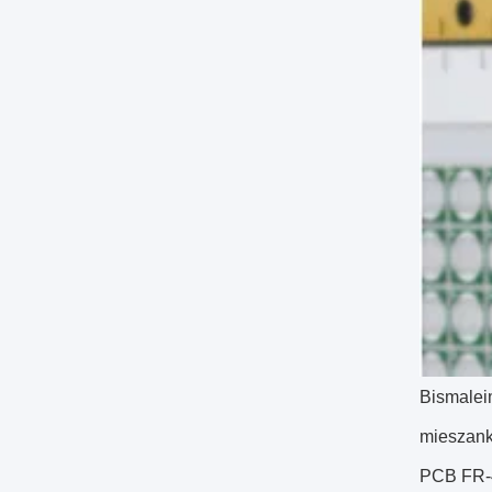
Bismaleim
mieszank
PCB FR-4